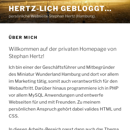
Zum
HERTZ-LICH GEBLOGGT…
Inhalt
persönliche Webseite Stephan Hertz (Hamburg).
springen
ÜBER MICH
Willkommen auf der privaten Homepage von
Stephan Hertz!
Ich bin einer der Geschäftsführer und Mitbegründer
des Miniatur Wunderland Hamburg und dort vor allem
im Marketing tätig, somit auch verantwortlich für den
Webauftritt. Darüber hinaus programmiere ich in PHP
vor allem MySQL Anwendungen und entwerfe
Webseiten für und mit Freunden. Zu meinem
persönlichen Anspruch gehört dabei valides HTML und
CSS.
In diesen Arbeits-Bereich passt dann auch das Thema