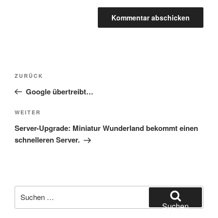
Beitragsnavigation
Vorheriger
ZURÜCK
Beitrag
Google übertreibt…
Nächster
WEITER
Beitrag
Server-Upgrade: Miniatur Wunderland bekommt einen
schnelleren Server.
Suchen
nach:
Suchen