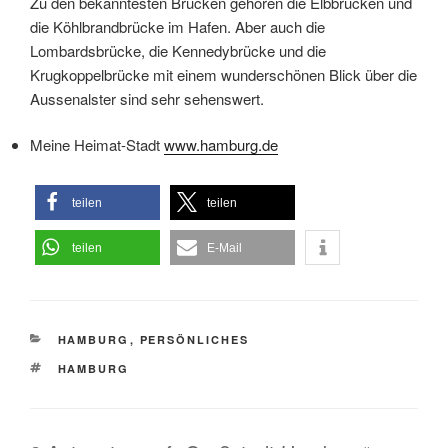
Zu den bekanntesten Brücken gehören die Elbbrücken und
die Köhlbrandbrücke im Hafen. Aber auch die
Lombardsbrücke, die Kennedybrücke und die
Krugkoppelbrücke mit einem wunderschönen Blick über die
Aussenalster sind sehr sehenswert.
Meine Heimat-Stadt
www.hamburg.de
teilen
teilen
teilen
E-Mail
KATEGORIEN
HAMBURG
,
PERSÖNLICHES
SCHLAGWÖRTER
HAMBURG