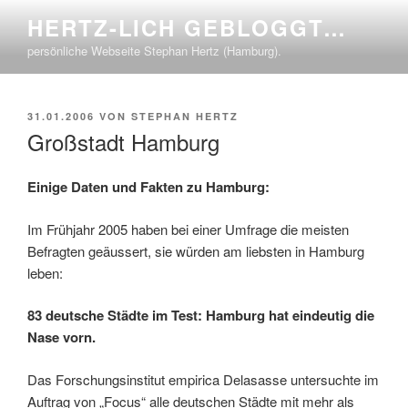
Zum
HERTZ-LICH GEBLOGGT…
Inhalt
persönliche Webseite Stephan Hertz (Hamburg).
springen
VERÖFFENTLICHT
31.01.2006
VON
STEPHAN HERTZ
AM
Großstadt Hamburg
Einige Daten und Fakten zu Hamburg:
Im Frühjahr 2005 haben bei einer Umfrage die meisten
Befragten geäussert, sie würden am liebsten in Hamburg
leben:
83 deutsche Städte im Test: Hamburg hat eindeutig die
Nase vorn.
Das Forschungsinstitut empirica Delasasse untersuchte im
Auftrag von „Focus“ alle deutschen Städte mit mehr als