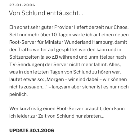
VERÖFFENTLICHT
27.01.2006
AM
Von Schlund enttäuscht…
Ein sonst sehr guter Provider liefert derzeit nur Chaos.
Seit nunmehr über 10 Tagen warte ich auf einen neuen
Root-Server für
Miniatur Wunderland Hamburg
, damit
der Traffic weiter auf gesplittet werden kann und in
Spitzenzeiten (also z.B während und unmittelbar nach
TV-Sendungen) der Server nicht mehr lahmt. Alles,
was in den letzten Tagen von Schlund zu hören war,
lautet etwas so: „Morgen – wir sind dabei – wir können
nichts zusagen…“ – langsam aber sicher ist es nur noch
peinlich.
Wer kurzfristig einen Root-Server braucht, dem kann
ich leider zur Zeit von Schlund nur abraten…
UPDATE 30.1.2006