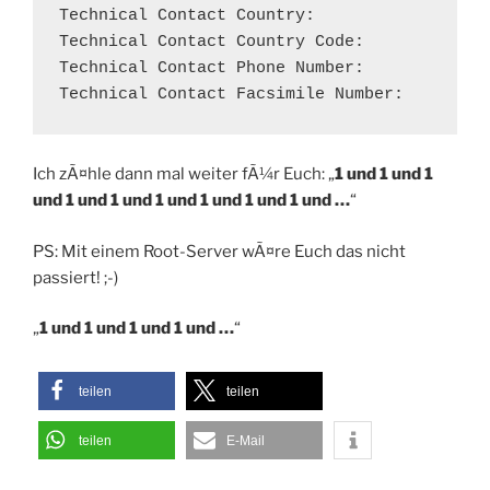
Technical Contact Country:                  
Technical Contact Country Code:             
Technical Contact Phone Number:             
Technical Contact Facsimile Number:        
Ich zÃ¤hle dann mal weiter fÃ¼r Euch: „
1 und 1 und 1
und 1 und 1 und 1 und 1 und 1 und 1 und …
“
PS: Mit einem Root-Server wÃ¤re Euch das nicht
passiert! ;-)
„
1 und 1 und 1 und 1 und …
“
teilen
teilen
teilen
E-Mail