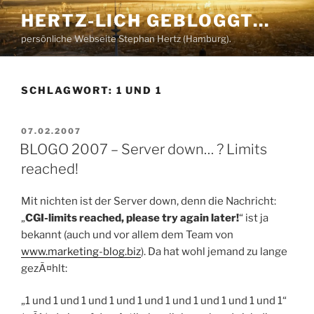
Zum
HERTZ-LICH GEBLOGGT…
Inhalt
persönliche Webseite Stephan Hertz (Hamburg).
springen
SCHLAGWORT:
1 UND 1
VERÖFFENTLICHT
07.02.2007
AM
BLOGO 2007 – Server down… ? Limits
reached!
Mit nichten ist der Server down, denn die Nachricht:
„
CGI-limits reached, please try again later!
“ ist ja
bekannt (auch und vor allem dem Team von
www.marketing-blog.biz
). Da hat wohl jemand zu lange
gezÃ¤hlt:
„1 und 1 und 1 und 1 und 1 und 1 und 1 und 1 und 1 und 1“