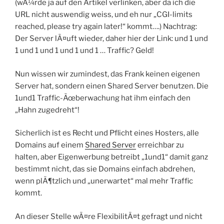
(wÃ¼rde ja auf den Artikel verlinken, aber da ich die
URL nicht auswendig weiss, und eh nur „CGI-limits
reached, please try again later!“ kommt….) Nachtrag:
Der Server lÃ¤uft wieder, daher hier der Link: und 1 und
1 und 1 und 1 und 1 und 1 … Traffic? Geld!
Nun wissen wir zumindest, das Frank keinen eigenen
Server hat, sondern einen Shared Server benutzen. Die
1und1 Traffic-Ãœberwachung hat ihm einfach den
„Hahn zugedreht“!
Sicherlich ist es Recht und Pflicht eines Hosters, alle
Domains auf einem
Shared Server
erreichbar zu
halten, aber Eigenwerbung betreibt „1und1“ damit ganz
bestimmt nicht, das sie Domains einfach abdrehen,
wenn plÃ¶tzlich und „unerwartet“ mal mehr Traffic
kommt.
An dieser Stelle wÃ¤re FlexibilitÃ¤t gefragt und nicht