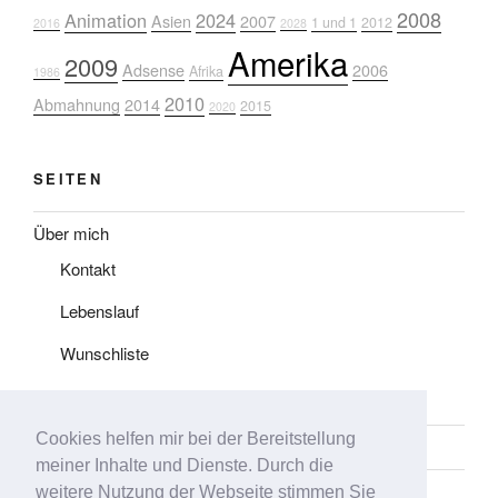
2008
Animation
2024
Asien
2007
1 und 1
2012
2016
2028
Amerika
2009
Adsense
2006
Afrika
1986
2010
Abmahnung
2014
2015
2020
SEITEN
Über mich
Kontakt
Lebenslauf
Wunschliste
Impressum
Cookies helfen mir bei der Bereitstellung
Datenschutz
meiner Inhalte und Dienste. Durch die
Tag-Liste
weitere Nutzung der Webseite stimmen Sie