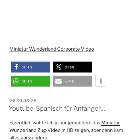
Miniatur Wunderland Corporate Video
teilen
teilen
teilen
E-Mail
VERÖFFENTLICHT
06.01.2009
AM
Youtube: Spanisch für Anfänger…
Eigentlich wollte ich ja nur jemandem das
Miniatur
Wunderland Zug-Video in HD
zeigen, aber dann kam
alles ganz anders….