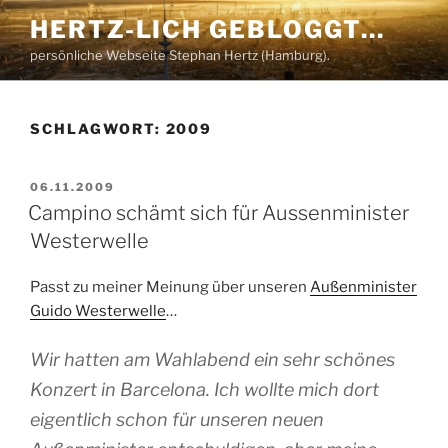
Zum
HERTZ-LICH GEBLOGGT…
Inhalt
persönliche Webseite Stephan Hertz (Hamburg).
springen
SCHLAGWORT:
2009
VERÖFFENTLICHT
06.11.2009
AM
Campino schämt sich für Aussenminister
Westerwelle
Passt zu meiner Meinung über unseren
Außenminister
Guido Westerwelle
…
Wir hatten am Wahlabend ein sehr schönes
Konzert in Barcelona. Ich wollte mich dort
eigentlich schon für unseren neuen