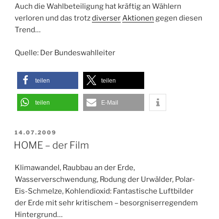
Auch die Wahlbeteiligung hat kräftig an Wählern
verloren und das trotz
diverser
Aktionen
gegen diesen
Trend…
Quelle: Der Bundeswahlleiter
teilen
teilen
teilen
E-Mail
VERÖFFENTLICHT
14.07.2009
AM
HOME – der Film
Klimawandel, Raubbau an der Erde,
Wasserverschwendung, Rodung der Urwälder, Polar-
Eis-Schmelze, Kohlendioxid: Fantastische Luftbilder
der Erde mit sehr kritischem – besorgniserregendem
Hintergrund…