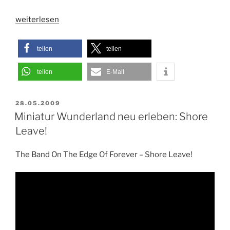
„HOME
weiterlesen
–
der
teilen
teilen
Film“
teilen
E-Mail
VERÖFFENTLICHT
28.05.2009
AM
Miniatur Wunderland neu erleben: Shore
Leave!
The Band On The Edge Of Forever – Shore Leave!