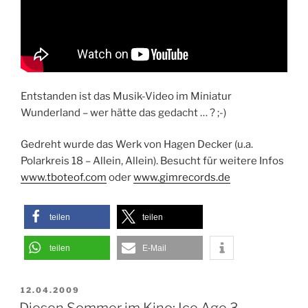
Entstanden ist das Musik-Video im Miniatur
Wunderland – wer hätte das gedacht … ? ;-)
Gedreht wurde das Werk von Hagen Decker (u.a.
Polarkreis 18 – Allein, Allein). Besucht für weitere Infos
www.tboteof.com
oder
www.gimrecords.de
teilen
teilen
teilen
E-Mail
VERÖFFENTLICHT
12.04.2009
AM
Diesen Sommer im Kino: Ice Age 3