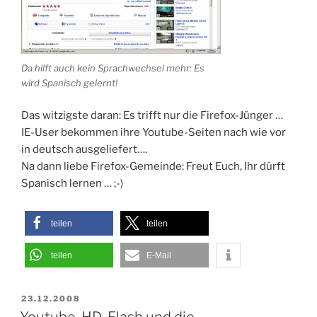
Da hilft auch kein Sprachwechsel mehr: Es
wird Spanisch gelernt!
Das witzigste daran: Es trifft nur die Firefox-Jünger …
IE-User bekommen ihre Youtube-Seiten nach wie vor
in deutsch ausgeliefert….
Na dann liebe Firefox-Gemeinde: Freut Euch, Ihr dürft
Spanisch lernen … ;-)
teilen
teilen
teilen
E-Mail
VERÖFFENTLICHT
23.12.2008
AM
Youtube, HD-Flash und die