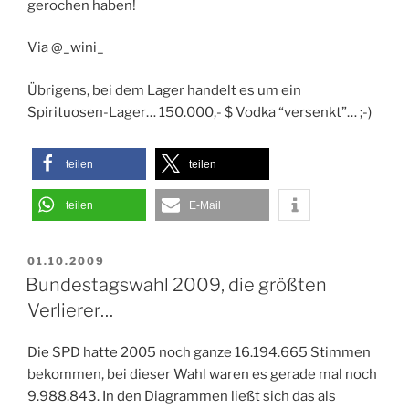
gerochen haben!
Via @_wini_
Übrigens, bei dem Lager handelt es um ein
Spirituosen-Lager… 150.000,- $ Vodka “versenkt”… ;-)
teilen
teilen
teilen
E-Mail
VERÖFFENTLICHT
01.10.2009
AM
Bundestagswahl 2009, die größten
Verlierer…
Die SPD hatte 2005 noch ganze 16.194.665 Stimmen
bekommen, bei dieser Wahl waren es gerade mal noch
9.988.843. In den Diagrammen ließt sich das als