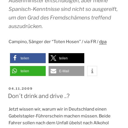
Außenminister entschuldigen, aber meine
Spanisch-Kenntnisse sind nicht so ausgereift,
um den Grad des Fremdschämens treffend
auszudrücken.
Campino, Sänger der “Toten Hosen” / via FR /
dpa
teilen
teilen
teilen
E-Mail
VERÖFFENTLICHT
04.11.2009
AM
Don´t drink and drive ..?
Jetzt wissen wir, warum wir in Deutschland einen
Gabelstapler-Führerschein machen müssen. Beide
Fahrer sollen nach dem Unfall übelst nach Alkohol