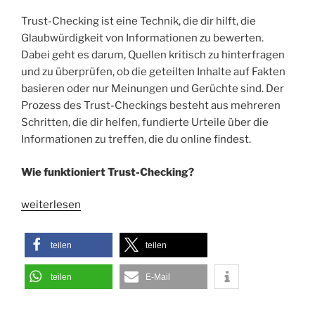
Trust-Checking ist eine Technik, die dir hilft, die
Glaubwürdigkeit von Informationen zu bewerten.
Dabei geht es darum, Quellen kritisch zu hinterfragen
und zu überprüfen, ob die geteilten Inhalte auf Fakten
basieren oder nur Meinungen und Gerüchte sind. Der
Prozess des Trust-Checkings besteht aus mehreren
Schritten, die dir helfen, fundierte Urteile über die
Informationen zu treffen, die du online findest.
Wie funktioniert Trust-Checking?
„Trust-
weiterlesen
Checking:
Wie
teilen
teilen
du
Bullshit
teilen
E-Mail
im
Internet