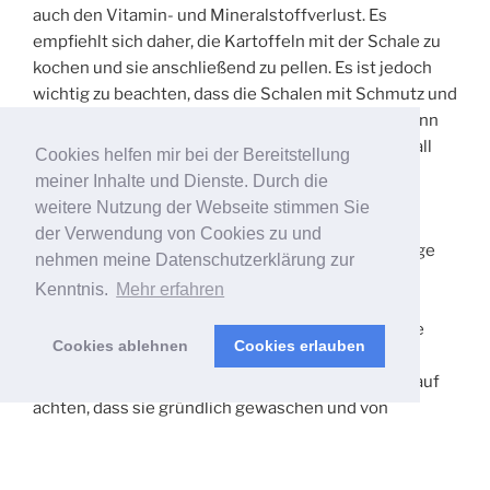
auch den Vitamin- und Mineralstoffverlust. Es
empfiehlt sich daher, die Kartoffeln mit der Schale zu
kochen und sie anschließend zu pellen. Es ist jedoch
wichtig zu beachten, dass die Schalen mit Schmutz und
Pestiziden belastet sein können, insbesondere wenn
sie nicht biologisch angebaut wurden. In diesem Fall
Cookies helfen mir bei der Bereitstellung
sollten die Schalen auf jeden Fall geschält und
meiner Inhalte und Dienste. Durch die
entsorgt werden.
weitere Nutzung der Webseite stimmen Sie
der Verwendung von Cookies zu und
Kartoffelschalen können gegessen werden, solange
nehmen meine Datenschutzerklärung zur
sie gut gewaschen und gekocht oder gebacken
Kenntnis.
Mehr erfahren
werden. Die Schale enthält viele Nährstoffe wie
Ballaststoffe, Vitamine und Mineralien, die für eine
Cookies ablehnen
Cookies erlauben
gesunde Ernährung wichtig sind. Wenn Sie sich
entscheiden, die Schalen zu essen, sollten Sie darauf
achten, dass sie gründlich gewaschen und von
ungenießbaren Stellen befreit werden, wie z.B. Augen
und grünen Stellen, da diese Solanin enthalten, das
gesundheitsschädlich sein kann. Im Inneren der Knolle