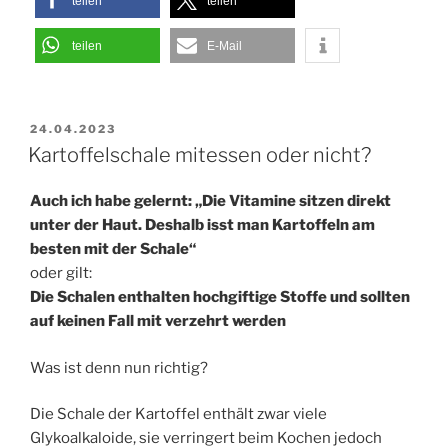
teilen
teilen
und
was
teilen
E-Mail
bedeutet
das
für
VERÖFFENTLICHT
24.04.2023
uns?“
AM
Kartoffelschale mitessen oder nicht?
Auch ich habe gelernt: „Die Vitamine sitzen direkt
unter der Haut. Deshalb isst man Kartoffeln am
besten mit der Schale“
oder gilt:
Die Schalen enthalten hochgiftige Stoffe und sollten
auf keinen Fall mit verzehrt werden
Was ist denn nun richtig?
Die Schale der Kartoffel enthält zwar viele
Glykoalkaloide, sie verringert beim Kochen jedoch