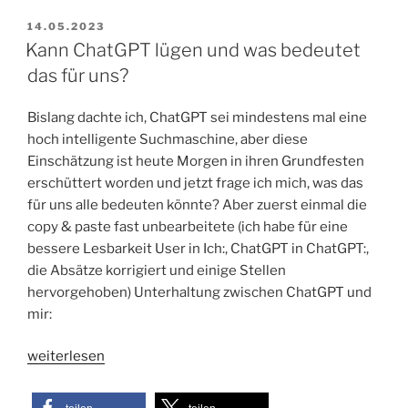
erkennst“
VERÖFFENTLICHT
14.05.2023
AM
Kann ChatGPT lügen und was bedeutet
das für uns?
Bislang dachte ich, ChatGPT sei mindestens mal eine
hoch intelligente Suchmaschine, aber diese
Einschätzung ist heute Morgen in ihren Grundfesten
erschüttert worden und jetzt frage ich mich, was das
für uns alle bedeuten könnte? Aber zuerst einmal die
copy & paste fast unbearbeitete (ich habe für eine
bessere Lesbarkeit User in Ich:, ChatGPT in ChatGPT:,
die Absätze korrigiert und einige Stellen
hervorgehoben) Unterhaltung zwischen ChatGPT und
mir:
„Kann
weiterlesen
ChatGPT
lügen