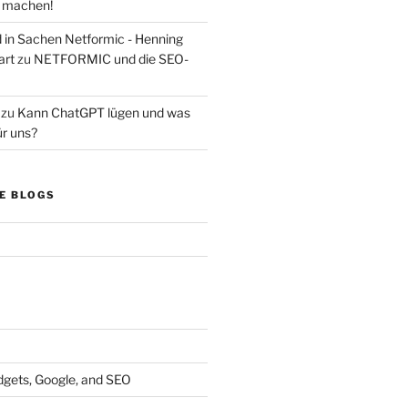
s machen!
d in Sachen Netformic - Henning
art
zu
NETFORMIC und die SEO-
zu
Kann ChatGPT lügen und was
ür uns?
E BLOGS
dgets, Google, and SEO