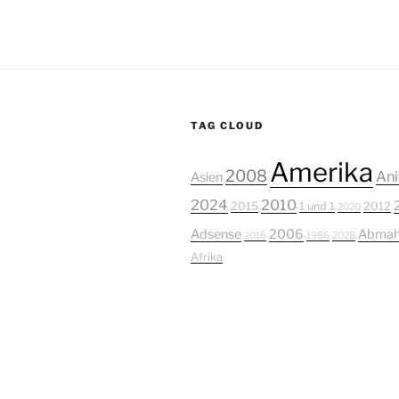
TAG CLOUD
Amerika
2008
Ani
Asien
2024
2010
2015
1 und 1
2012
2020
Adsense
2006
Abmah
2016
1986
2028
Afrika