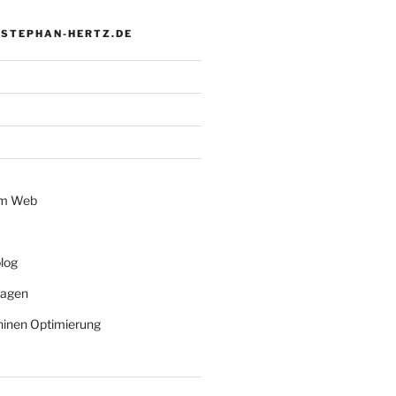
 STEPHAN-HERTZ.DE
im Web
log
lagen
inen Optimierung