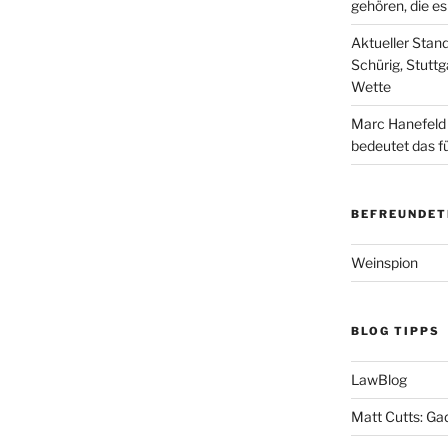
gehören, die e
Aktueller Stan
Schürig, Stuttg
Wette
Marc Hanefeld
bedeutet das f
BEFREUNDET
Weinspion
BLOG TIPPS
LawBlog
Matt Cutts: Ga