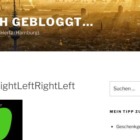
CH GEBLOGGT…
 Hertz (Hamburg).
ightLeftRightLeft
Suchen
nach:
MEIN TIPP 
Geschenkgu