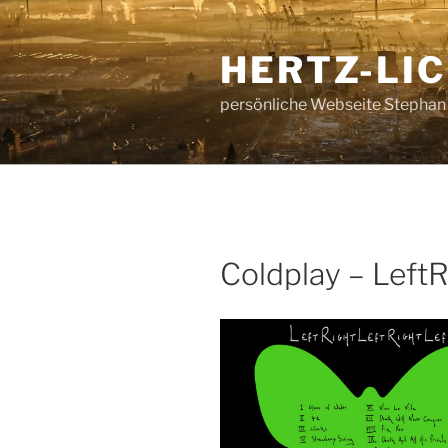
Zum
Inhalt
HERTZ-LI
springen
persönliche Webseite Stephan
Coldplay – LeftR