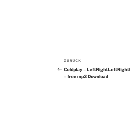
Beitragsnavigation
Vorheriger
ZURÜCK
Beitrag
Coldplay – LeftRightLeftRight
– free mp3 Download