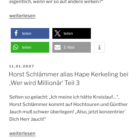
eigentlich, wenn wir so auf andere wirken?“
„Buchtipp:
weiterlesen
Die
Selbstlähmung
teilen
teilen
Deutschlands
–
teilen
E-Mail
Diagnose
eines
VERÖFFENTLICHT
11.01.2007
Dänen“
AM
Horst Schlämmer alias Hape Kerkeling bei
‚Wer wird Millionär‘ Teil 3
Selten so gelacht: „Ich meine ich hätte Kreislauf…“,
Horst Schlämmer kommt auf Hochtouren und Günther
Jauch muß schwer überlegen! „Also, jetzt konzentrier´
Dich Herr Jauch!“
„Horst
weiterlesen