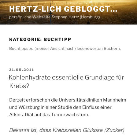
Zum
HERTZ-LICH GEBLOGGT…
Inhalt
persönliche Webseite Stephan Hertz (Hamburg).
springen
KATEGORIE:
BUCHTIPP
Buchtipps zu (meiner Ansicht nach) lesenswerten Büchern.
VERÖFFENTLICHT
31.05.2011
AM
Kohlenhydrate essentielle Grundlage für
Krebs?
Derzeit erforschen die Universitätskliniken Mannheim
und Würzburg in einer Studie den Einfluss einer
Atkins-Diät auf das Tumorwachstum.
Bekannt ist, dass Krebszellen Glukose (Zucker)