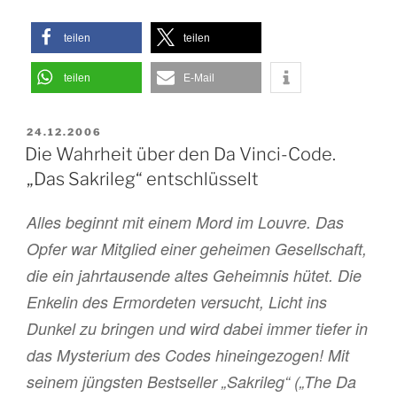
Schlämmer
alias
teilen
teilen
Hape
Kerkeling
teilen
E-Mail
bei
‚Wer
VERÖFFENTLICHT
24.12.2006
wird
AM
Die Wahrheit über den Da Vinci-Code.
Millionär‘
„Das Sakrileg“ entschlüsselt
Teil
3“
Alles beginnt mit einem Mord im Louvre. Das
Opfer war Mitglied einer geheimen Gesellschaft,
die ein jahrtausende altes Geheimnis hütet. Die
Enkelin des Ermordeten versucht, Licht ins
Dunkel zu bringen und wird dabei immer tiefer in
das Mysterium des Codes hineingezogen! Mit
seinem jüngsten Bestseller „Sakrileg“ („The Da