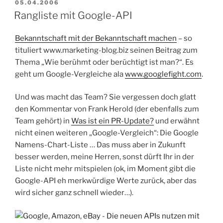
VERÖFFENTLICHT
05.04.2006
AM
Rangliste mit Google-API
Bekanntschaft mit der Bekanntschaft machen
– so
tituliert www.marketing-blog.biz seinen Beitrag zum
Thema „Wie berühmt oder berüchtigt ist man?“. Es
geht um Google-Vergleiche ala
www.googlefight.com
.
Und was macht das Team? Sie vergessen doch glatt
den Kommentar von Frank Herold (der ebenfalls zum
Team gehört) in
Was ist ein PR-Update?
und erwähnt
nicht einen weiteren „Google-Vergleich“: Die Google
Namens-Chart-Liste … Das muss aber in Zukunft
besser werden, meine Herren, sonst dürft Ihr in der
Liste nicht mehr mitspielen (ok, im Moment gibt die
Google-API eh merkwürdige Werte zurück, aber das
wird sicher ganz schnell wieder…).