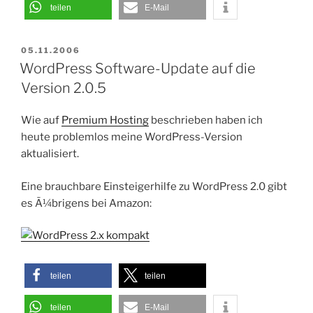
teilen
E-Mail
VERÖFFENTLICHT
05.11.2006
AM
WordPress Software-Update auf die
Version 2.0.5
Wie auf
Premium Hosting
beschrieben haben ich
heute problemlos meine WordPress-Version
aktualisiert.
Eine brauchbare Einsteigerhilfe zu WordPress 2.0 gibt
es Ã¼brigens bei Amazon:
teilen
teilen
teilen
E-Mail