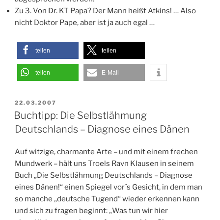
Zu 3. Von Dr. KT Papa? Der Mann heißt Atkins! … Also
nicht Doktor Pape, aber ist ja auch egal …
teilen
teilen
teilen
E-Mail
VERÖFFENTLICHT
22.03.2007
AM
Buchtipp: Die Selbstlähmung
Deutschlands – Diagnose eines Dänen
Auf witzige, charmante Arte – und mit einem frechen
Mundwerk – hält uns Troels Ravn Klausen in seinem
Buch „Die Selbstlähmung Deutschlands – Diagnose
eines Dänen!“ einen Spiegel vor´s Gesicht, in dem man
so manche „deutsche Tugend“ wieder erkennen kann
und sich zu fragen beginnt: „Was tun wir hier