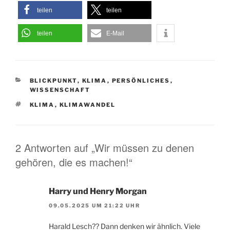
teilen
teilen
teilen
E-Mail
KATEGORIEN
BLICKPUNKT
,
KLIMA
,
PERSÖNLICHES
,
WISSENSCHAFT
SCHLAGWÖRTER
KLIMA
,
KLIMAWANDEL
2 Antworten auf „Wir müssen zu denen
gehören, die es machen!“
Harry und Henry Morgan
09.05.2025 UM 21:22 UHR
Harald Lesch?? Dann denken wir ähnlich. Viele