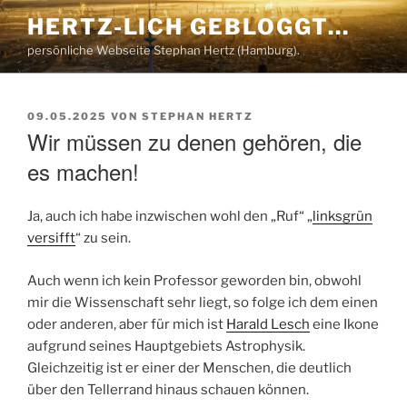
Zum
HERTZ-LICH GEBLOGGT…
Inhalt
persönliche Webseite Stephan Hertz (Hamburg).
springen
VERÖFFENTLICHT
09.05.2025
VON
STEPHAN HERTZ
AM
Wir müssen zu denen gehören, die
es machen!
Ja, auch ich habe inzwischen wohl den „Ruf“ „
linksgrün
versifft
“ zu sein.
Auch wenn ich kein Professor geworden bin, obwohl
mir die Wissenschaft sehr liegt, so folge ich dem einen
oder anderen, aber für mich ist
Harald Lesch
eine Ikone
aufgrund seines Hauptgebiets Astrophysik.
Gleichzeitig ist er einer der Menschen, die deutlich
über den Tellerrand hinaus schauen können.