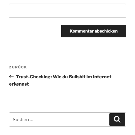
Beitragsnavigation
Vorheriger
ZURÜCK
Beitrag
Trust-Checking: Wie du Bullshit im Internet
erkennst
Suchen
Suche
nach: