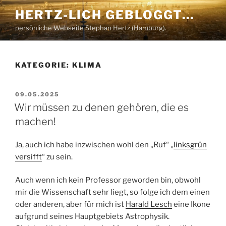
Zum
HERTZ-LICH GEBLOGGT…
Inhalt
persönliche Webseite Stephan Hertz (Hamburg).
springen
KATEGORIE:
KLIMA
VERÖFFENTLICHT
09.05.2025
AM
Wir müssen zu denen gehören, die es
machen!
Ja, auch ich habe inzwischen wohl den „Ruf“ „
linksgrün
versifft
“ zu sein.
Auch wenn ich kein Professor geworden bin, obwohl
mir die Wissenschaft sehr liegt, so folge ich dem einen
oder anderen, aber für mich ist
Harald Lesch
eine Ikone
aufgrund seines Hauptgebiets Astrophysik.