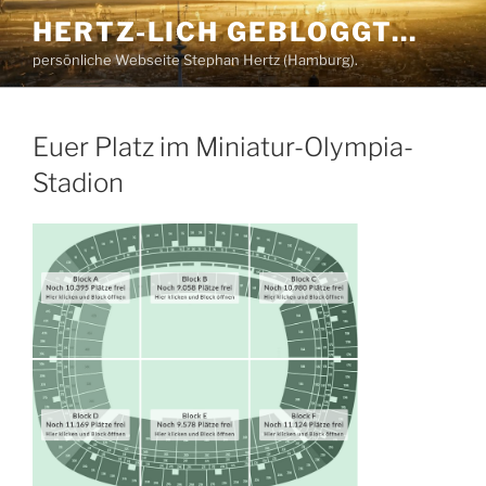
Zum
HERTZ-LICH GEBLOGGT…
Inhalt
persönliche Webseite Stephan Hertz (Hamburg).
springen
Euer Platz im Miniatur-Olympia-
Stadion