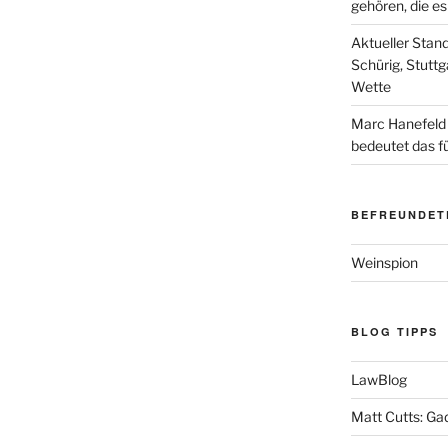
gehören, die e
Aktueller Stan
Schürig, Stuttg
Wette
Marc Hanefeld
bedeutet das f
BEFREUNDET
Weinspion
BLOG TIPPS
LawBlog
Matt Cutts: Ga