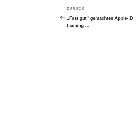
Beitragsnavigation
Vorheriger
ZURÜCK
Beitrag
„Fast gut“ gemachtes Apple-ID
fisching …