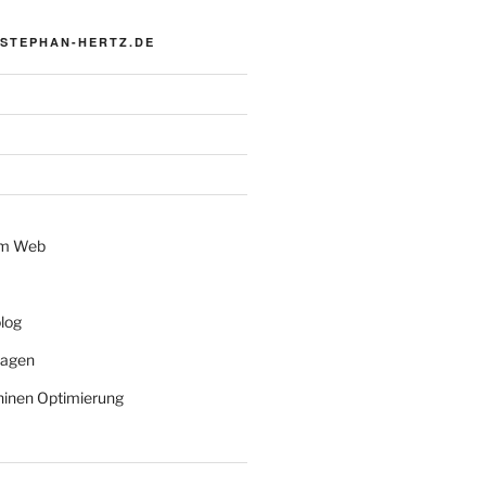
 STEPHAN-HERTZ.DE
im Web
log
lagen
inen Optimierung