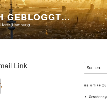
CH GEBLOGGT…
 Hertz (Hamburg).
mail Link
Suchen
nach:
MEIN TIPP Z
Geschenkgu