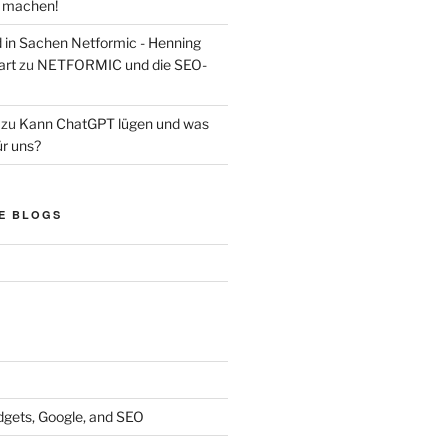
s machen!
d in Sachen Netformic - Henning
art
zu
NETFORMIC und die SEO-
zu
Kann ChatGPT lügen und was
ür uns?
E BLOGS
dgets, Google, and SEO