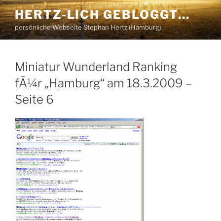
Zum
HERTZ-LICH GEBLOGGT…
Inhalt
persönliche Webseite Stephan Hertz (Hamburg).
springen
Miniatur Wunderland Ranking
fÃ¼r „Hamburg“ am 18.3.2009 –
Seite 6