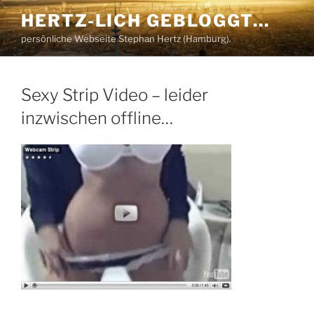
Zum
HERTZ-LICH GEBLOGGT…
Inhalt
persönliche Webseite Stephan Hertz (Hamburg).
springen
Sexy Strip Video – leider
inzwischen offline…