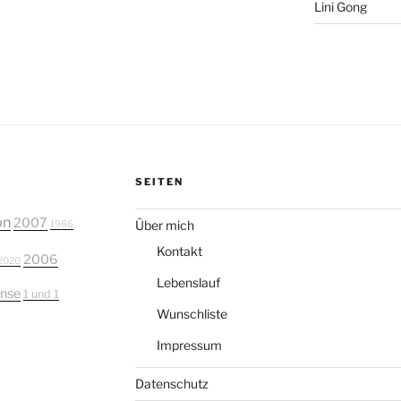
Lini Gong
SEITEN
on
2007
Über mich
1986
Kontakt
2006
2020
Lebenslauf
nse
1 und 1
Wunschliste
Impressum
Datenschutz