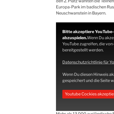
den 2. Platz wählten die Teiln
Europa-Park im badischen Rust
Neuschwanstein in Bayern.
Bitte akzeptiere YouTube
abzuspielen.
Wenn Du akzept
YouTube zugreifen, die von
bereitgestellt werden.
Datenschutzrichtlinie für 
Wenn Du diesen Hinweis ak
gespeichert und die Seite wi
Youtube Cockies akzeptie
Mehr als 13.000 ausländische 