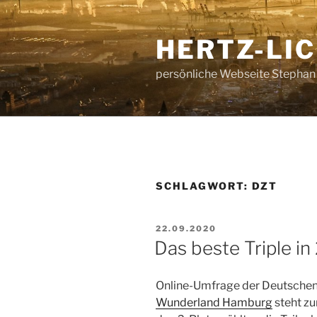
Zum
Inhalt
HERTZ-LI
springen
persönliche Webseite Stephan
SCHLAGWORT:
DZT
VERÖFFENTLICHT
22.09.2020
AM
Das beste Triple i
Online-Umfrage der Deutschen 
Wunderland Hamburg
steht zu