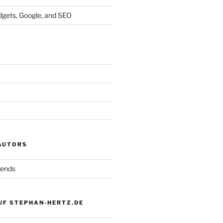
dgets, Google, and SEO
 AUTORS
iends
UF STEPHAN-HERTZ.DE