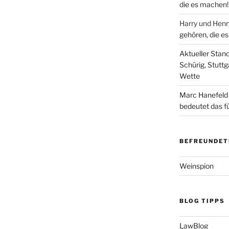
die es machen!
Harry und Hen
gehören, die e
Aktueller Stan
Schürig, Stuttg
Wette
Marc Hanefeld
bedeutet das f
BEFREUNDET
Weinspion
BLOG TIPPS
LawBlog