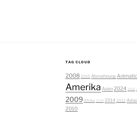
TAG CLOUD
2008
Animati
Abmahnung
2015
Amerika
2024
Asien
2016
2009
2014
Adse
Afrika
2012
2028
2010