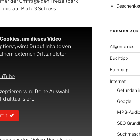
ehmer der Umfrage den Freizeitpark
Geschenkgu
 und auf Platz 3 Schloss
THEMEN AUF
-Cookies, um dieses Video
ierst, wirst Du auf Inhalte von
Allgemeines
 einem externen Drittanbieter
Buchtipp
Hamburg
YouTube
Internet
Gefunden 
zeptieren, wird Deine Auswahl
rd aktualisiert.
Google
MP3-Audio
ren
SEO Grund
Suchmasch
Besucher des Online-Portals der