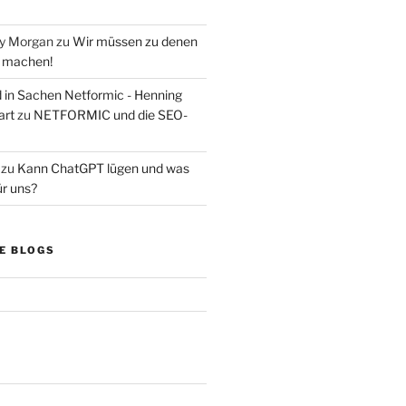
ry Morgan
zu
Wir müssen zu denen
s machen!
d in Sachen Netformic - Henning
art
zu
NETFORMIC und die SEO-
zu
Kann ChatGPT lügen und was
ür uns?
E BLOGS