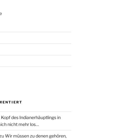
e
MENTIERT
 Kopf des Indianerhäuptlings in
ich nicht mehr los…
zu
Wir müssen zu denen gehören,