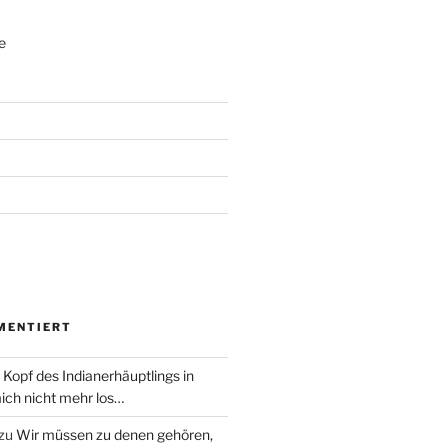
e
MENTIERT
 Kopf des Indianerhäuptlings in
ich nicht mehr los…
zu
Wir müssen zu denen gehören,