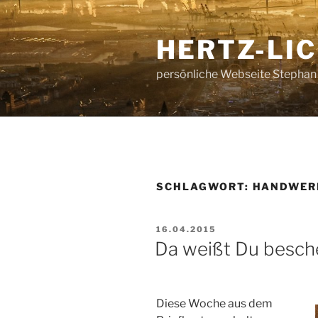
Zum
Inhalt
HERTZ-LI
springen
persönliche Webseite Stephan
SCHLAGWORT:
HANDWER
VERÖFFENTLICHT
16.04.2015
AM
Da weißt Du besch
Diese Woche aus dem