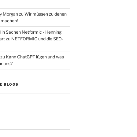
ry Morgan
zu
Wir müssen zu denen
s machen!
d in Sachen Netformic - Henning
art
zu
NETFORMIC und die SEO-
zu
Kann ChatGPT lügen und was
ür uns?
E BLOGS