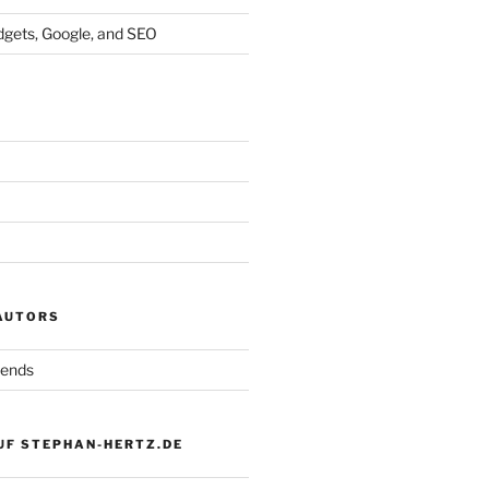
dgets, Google, and SEO
 AUTORS
iends
UF STEPHAN-HERTZ.DE