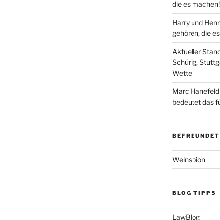
die es machen!
Harry und Hen
gehören, die e
Aktueller Stan
Schürig, Stuttg
Wette
Marc Hanefeld
bedeutet das f
BEFREUNDET
Weinspion
BLOG TIPPS
LawBlog