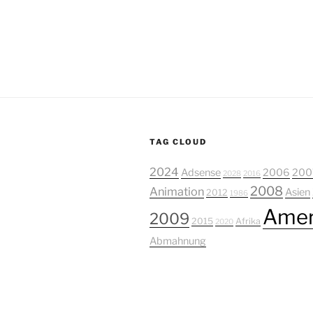
TAG CLOUD
2024
Adsense
2006
200
2028
2016
2008
Animation
Asien
2012
1986
Amer
2009
2015
Afrika
2020
Abmahnung