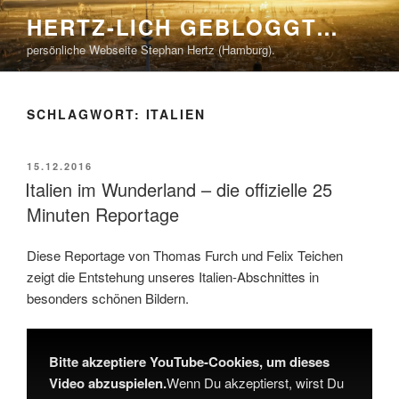
Zum
HERTZ-LICH GEBLOGGT…
Inhalt
persönliche Webseite Stephan Hertz (Hamburg).
springen
SCHLAGWORT:
ITALIEN
VERÖFFENTLICHT
15.12.2016
AM
Italien im Wunderland – die offizielle 25
Minuten Reportage
Diese Reportage von Thomas Furch und Felix Teichen
zeigt die Entstehung unseres Italien-Abschnittes in
besonders schönen Bildern.
Bitte akzeptiere YouTube-Cookies, um dieses
Video abzuspielen.
Wenn Du akzeptierst, wirst Du