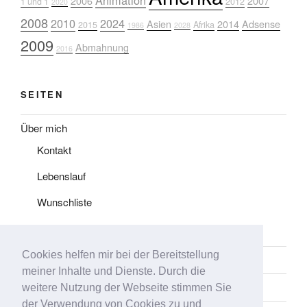
Animation
2006
2007
1 und 1
2012
2020
2008
2010
2024
Asien
2014
Adsense
2015
Afrika
1986
2028
2009
Abmahnung
2016
SEITEN
Über mich
Kontakt
Lebenslauf
Wunschliste
Impressum
Cookies helfen mir bei der Bereitstellung
Datenschutz
meiner Inhalte und Dienste. Durch die
Tag-Liste
weitere Nutzung der Webseite stimmen Sie
der Verwendung von Cookies zu und