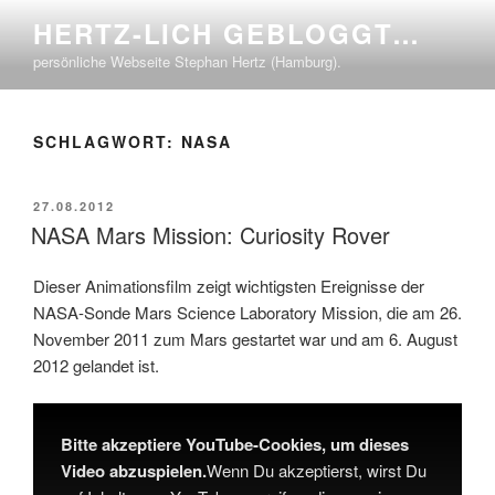
Zum
HERTZ-LICH GEBLOGGT…
Inhalt
persönliche Webseite Stephan Hertz (Hamburg).
springen
SCHLAGWORT:
NASA
VERÖFFENTLICHT
27.08.2012
AM
NASA Mars Mission: Curiosity Rover
Dieser Animationsfilm zeigt wichtigsten Ereignisse der
NASA-Sonde Mars Science Laboratory Mission, die am 26.
November 2011 zum Mars gestartet war und am 6. August
2012 gelandet ist.
Bitte akzeptiere YouTube-Cookies, um dieses
Video abzuspielen.
Wenn Du akzeptierst, wirst Du