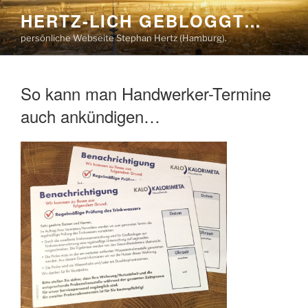
Zum
HERTZ-LICH GEBLOGGT…
Inhalt
persönliche Webseite Stephan Hertz (Hamburg).
springen
So kann man Handwerker-Termine
auch ankündigen…