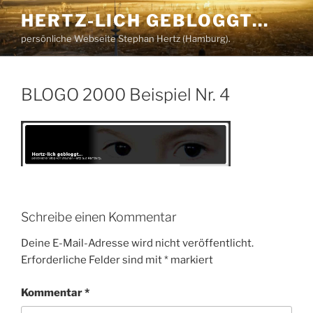
Zum
HERTZ-LICH GEBLOGGT…
Inhalt
persönliche Webseite Stephan Hertz (Hamburg).
springen
BLOGO 2000 Beispiel Nr. 4
Schreibe einen Kommentar
Deine E-Mail-Adresse wird nicht veröffentlicht.
Erforderliche Felder sind mit
*
markiert
Kommentar
*