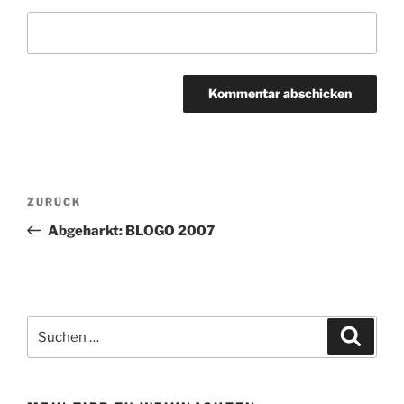
Beitragsnavigation
Vorheriger
ZURÜCK
Beitrag
Abgeharkt: BLOGO 2007
Suchen
Suche
nach: