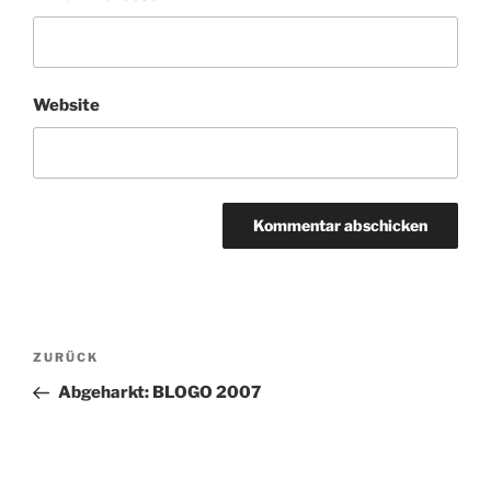
Website
Beitragsnavigation
Vorheriger
ZURÜCK
Beitrag
Abgeharkt: BLOGO 2007