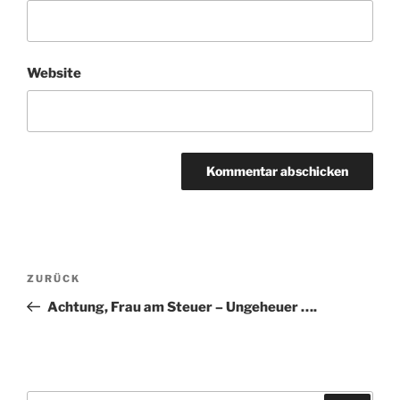
Website
Beitragsnavigation
Vorheriger
ZURÜCK
Beitrag
Achtung, Frau am Steuer – Ungeheuer ….