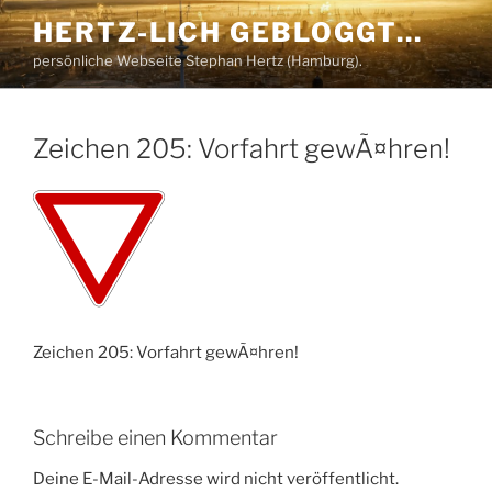
Zum
HERTZ-LICH GEBLOGGT…
Inhalt
persönliche Webseite Stephan Hertz (Hamburg).
springen
Zeichen 205: Vorfahrt gewÃ¤hren!
Zeichen 205: Vorfahrt gewÃ¤hren!
Schreibe einen Kommentar
Deine E-Mail-Adresse wird nicht veröffentlicht.