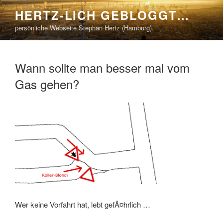
Zum
HERTZ-LICH GEBLOGGT…
Inhalt
persönliche Webseite Stephan Hertz (Hamburg).
springen
Wann sollte man besser mal vom
Gas gehen?
Wer keine Vorfahrt hat, lebt gefÃ¤hrlich …