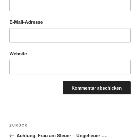
E-Mail-Adresse
Website
Beitragsnavigation
Vorheriger
ZURÜCK
Beitrag
Achtung, Frau am Steuer – Ungeheuer ….