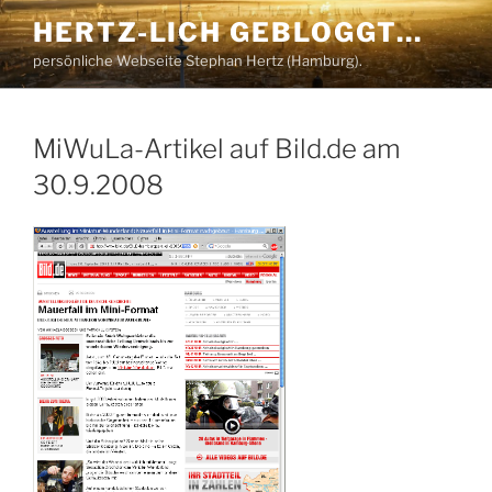
Zum
HERTZ-LICH GEBLOGGT…
Inhalt
persönliche Webseite Stephan Hertz (Hamburg).
springen
MiWuLa-Artikel auf Bild.de am
30.9.2008