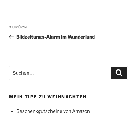
Beitragsnavigation
Vorheriger
ZURÜCK
Beitrag
Bildzeitungs-Alarm im Wunderland
Suchen
Suche
nach:
MEIN TIPP ZU WEIHNACHTEN
Geschenkgutscheine von Amazon