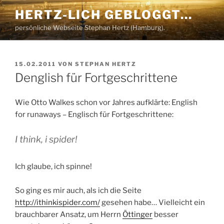
Zum
HERTZ-LICH GEBLOGGT…
Inhalt
persönliche Webseite Stephan Hertz (Hamburg).
springen
VERÖFFENTLICHT
15.02.2011
VON
STEPHAN HERTZ
AM
Denglish für Fortgeschrittene
Wie Otto Walkes schon vor Jahres aufklärte: English
for runaways – Englisch für Fortgeschrittene:
I think, i spider!
Ich glaube, ich spinne!
So ging es mir auch, als ich die Seite
http://ithinkispider.com/
gesehen habe… Vielleicht ein
brauchbarer Ansatz, um Herrn
Öttinger
besser