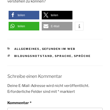
verstehen zu können?
teilen
teilen
teilen
E-Mail
KATEGORIEN
ALLGEMEINES
,
GEFUNDEN IM WEB
SCHLAGWÖRTER
BILDUNGSNOTSTAND
,
SPRACHE
,
SPRÜCHE
Schreibe einen Kommentar
Deine E-Mail-Adresse wird nicht veröffentlicht.
Erforderliche Felder sind mit
*
markiert
Kommentar
*