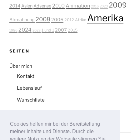
2009
2010
Animation
2014
Asien
Adsense
2016
2020
Amerika
2008
Abmahnung
2006
2012
Afrika
2024
2007
1 und 1
2015
1986
2028
SEITEN
Über mich
Kontakt
Lebenslauf
Wunschliste
Impressum
Cookies helfen mir bei der Bereitstellung
Datenschutz
meiner Inhalte und Dienste. Durch die
Tag-Liste
weitere Nutzung der Webseite stimmen Sie