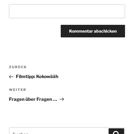
Beitragsnavigation
Vorheriger
ZURÜCK
Beitrag
Filmtipp: Kokowääh
Nächster
WEITER
Beitrag
Fragen über Fragen …
Suchen
Suche