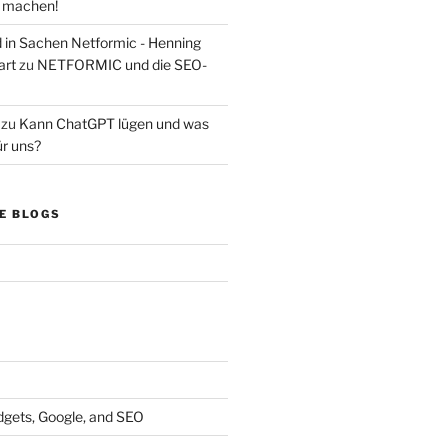
s machen!
d in Sachen Netformic - Henning
art
zu
NETFORMIC und die SEO-
zu
Kann ChatGPT lügen und was
ür uns?
E BLOGS
dgets, Google, and SEO