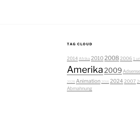
TAG CLOUD
2008
2010
2014
2006
Afrika
1 u
Amerika
2009
Adsens
Animation
2024
2007
2
2028
2016
Abmahnung