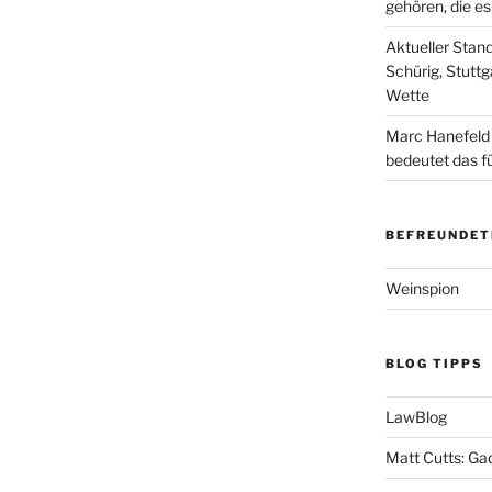
gehören, die e
Aktueller Stan
Schürig, Stuttg
Wette
Marc Hanefeld
bedeutet das f
BEFREUNDET
Weinspion
BLOG TIPPS
LawBlog
Matt Cutts: Ga