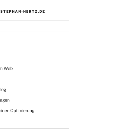
 STEPHAN-HERTZ.DE
im Web
log
lagen
inen Optimierung