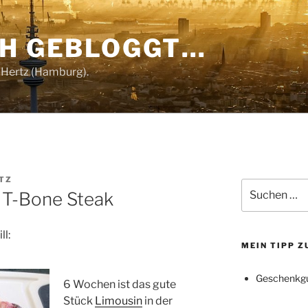
CH GEBLOGGT…
 Hertz (Hamburg).
TZ
Suchen
 T-Bone Steak
nach:
l:
MEIN TIPP 
Geschenkgu
6 Wochen ist das gute
Stück
Limousin
in der