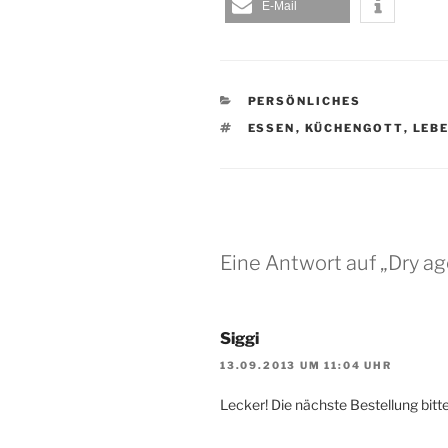
E-Mail
KATEGORIEN
PERSÖNLICHES
SCHLAGWÖRTER
ESSEN
,
KÜCHENGOTT
,
LEB
Eine Antwort auf „Dry a
Siggi
13.09.2013 UM 11:04 UHR
Lecker! Die nächste Bestellung bitte