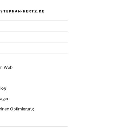
 STEPHAN-HERTZ.DE
im Web
log
lagen
inen Optimierung