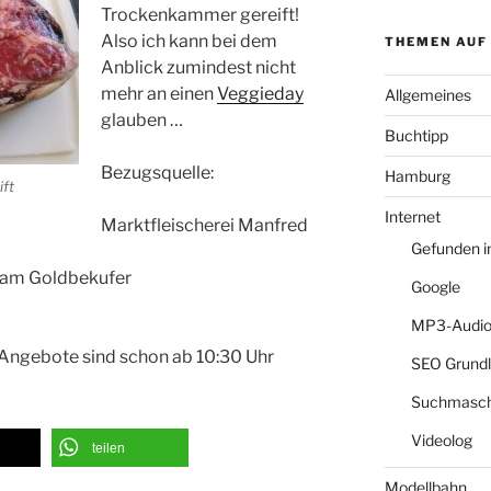
Trockenkammer gereift!
Also ich kann bei dem
THEMEN AUF
Anblick zumindest nicht
mehr an einen
Veggieday
Allgemeines
glauben …
Buchtipp
Bezugsquelle:
Hamburg
ft
Internet
Marktfleischerei Manfred
Gefunden 
 am Goldbekufer
Google
MP3-Audio
e Angebote sind schon ab 10:30 Uhr
SEO Grund
Suchmasch
Videolog
teilen
Modellbahn