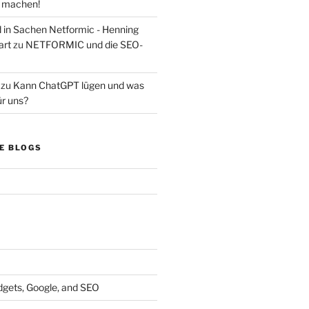
s machen!
d in Sachen Netformic - Henning
art
zu
NETFORMIC und die SEO-
zu
Kann ChatGPT lügen und was
ür uns?
E BLOGS
dgets, Google, and SEO