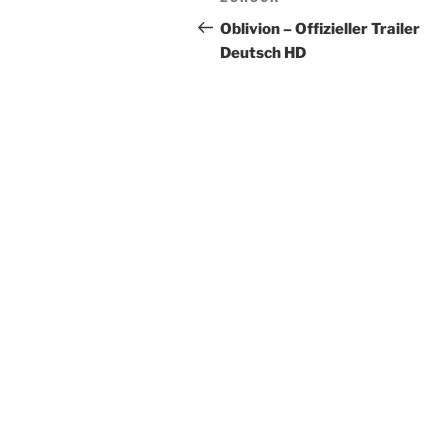
Vorheriger
Beitrag
Oblivion – Offizieller Trailer
Deutsch HD