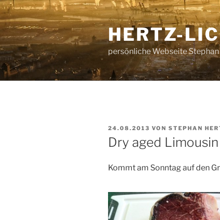
Zum
Inhalt
HERTZ-LI
springen
persönliche Webseite Stephan
VERÖFFENTLICHT
24.08.2013
VON
STEPHAN HER
AM
Dry aged Limousin
Kommt am Sonntag auf den Gril