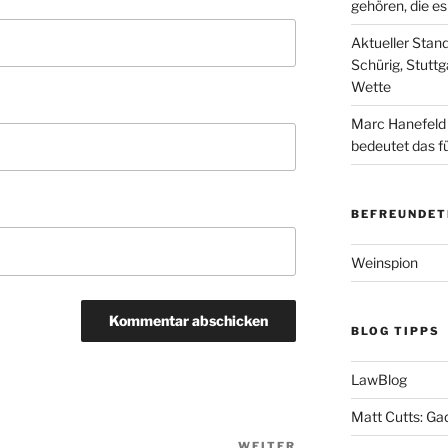
gehören, die e
Aktueller Stan
Schürig, Stuttg
Wette
Marc Hanefeld
bedeutet das f
BEFREUNDET
Weinspion
BLOG TIPPS
LawBlog
Matt Cutts: Ga
WEITER