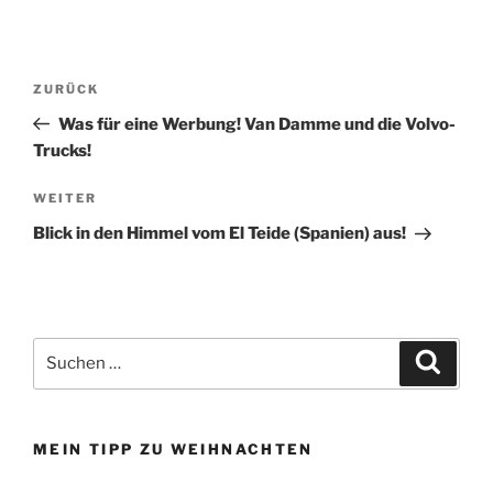
Beitragsnavigation
Vorheriger
ZURÜCK
Beitrag
Was für eine Werbung! Van Damme und die Volvo-
Trucks!
Nächster
WEITER
Beitrag
Blick in den Himmel vom El Teide (Spanien) aus!
Suchen
Suche
nach:
MEIN TIPP ZU WEIHNACHTEN