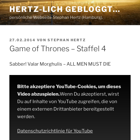
Zum
HERTZ-LICH GEBLOGGT…
Inhalt
persönliche Webseite Stephan Hertz (Hamburg).
springen
VERÖFFENTLICHT
27.02.2014
VON
STEPHAN HERTZ
AM
Game of Thrones – Staffel 4
Sabber! Valar Morghulis – ALL MEN MUST DIE
Bitte akzeptiere YouTube-Cookies, um dieses
Video abzuspielen.
Wenn Du akzeptierst, wirst
Du auf Inhalte von YouTube zugreifen, die von
einem externen Drittanbieter bereitgestellt
werden.
Datenschutzrichtlinie für YouTube