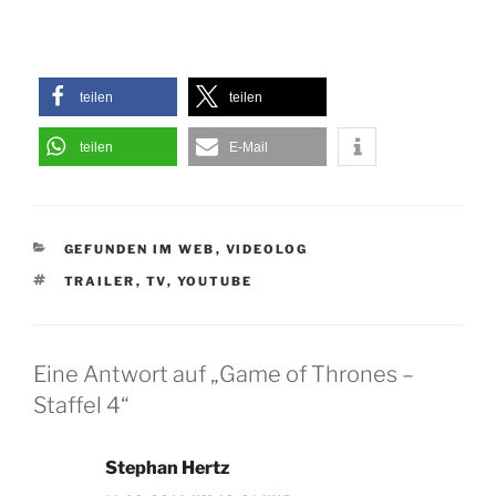
teilen
teilen
teilen
E-Mail
KATEGORIEN
GEFUNDEN IM WEB
,
VIDEOLOG
SCHLAGWÖRTER
TRAILER
,
TV
,
YOUTUBE
Eine Antwort auf „Game of Thrones –
Staffel 4“
Stephan Hertz