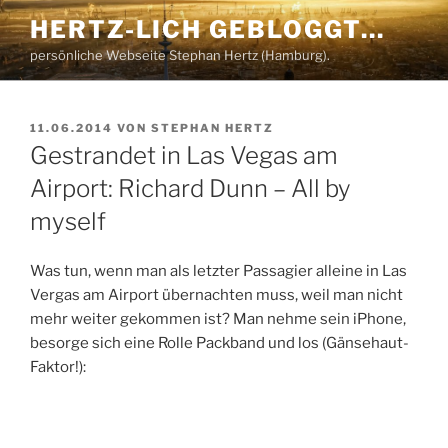
Zum
HERTZ-LICH GEBLOGGT…
Inhalt
persönliche Webseite Stephan Hertz (Hamburg).
springen
VERÖFFENTLICHT
11.06.2014
VON
STEPHAN HERTZ
AM
Gestrandet in Las Vegas am
Airport: Richard Dunn – All by
myself
Was tun, wenn man als letzter Passagier alleine in Las
Vergas am Airport übernachten muss, weil man nicht
mehr weiter gekommen ist? Man nehme sein iPhone,
besorge sich eine Rolle Packband und los (Gänsehaut-
Faktor!):