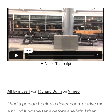
All by myself
von
Richard Dunn
on
Vimeo
.
I had a person behind a ticket counter give me
a roll of luggage tape before she left. I then