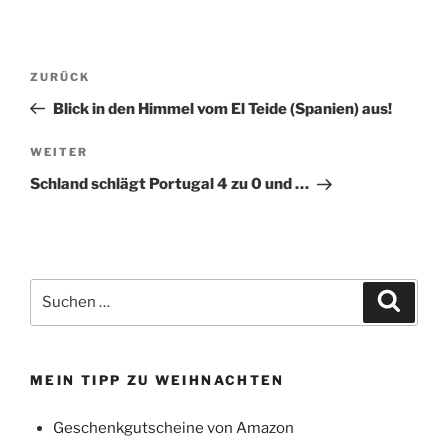
Beitragsnavigation
Vorheriger
ZURÜCK
Beitrag
Blick in den Himmel vom El Teide (Spanien) aus!
Nächster
WEITER
Beitrag
Schland schlägt Portugal 4 zu 0 und …
Suchen
Suche
nach:
MEIN TIPP ZU WEIHNACHTEN
Geschenkgutscheine von Amazon