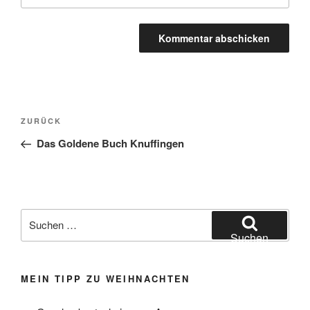
Beitragsnavigation
Vorheriger
ZURÜCK
Beitrag
Das Goldene Buch Knuffingen
Suchen
nach:
Suchen
MEIN TIPP ZU WEIHNACHTEN