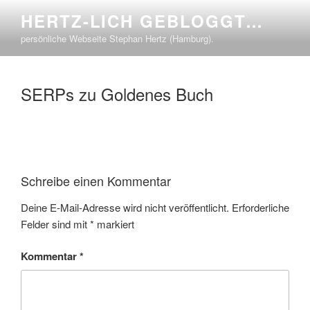
Zum
HERTZ-LICH GEBLOGGT…
Inhalt
persönliche Webseite Stephan Hertz (Hamburg).
springen
SERPs zu Goldenes Buch
Schreibe einen Kommentar
Deine E-Mail-Adresse wird nicht veröffentlicht.
Erforderliche
Felder sind mit
*
markiert
Kommentar
*