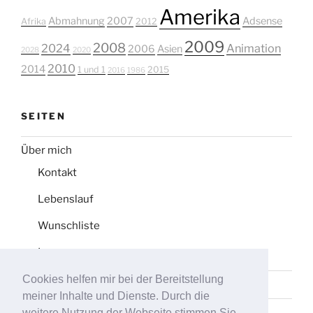
Amerika
Abmahnung
2007
Adsense
Afrika
2012
2009
2008
2024
Animation
2006
Asien
2028
2020
2010
2014
1 und 1
2015
2016
1986
SEITEN
Über mich
Kontakt
Lebenslauf
Wunschliste
Impressum
Cookies helfen mir bei der Bereitstellung
Datenschutz
meiner Inhalte und Dienste. Durch die
Tag-Liste
weitere Nutzung der Webseite stimmen Sie