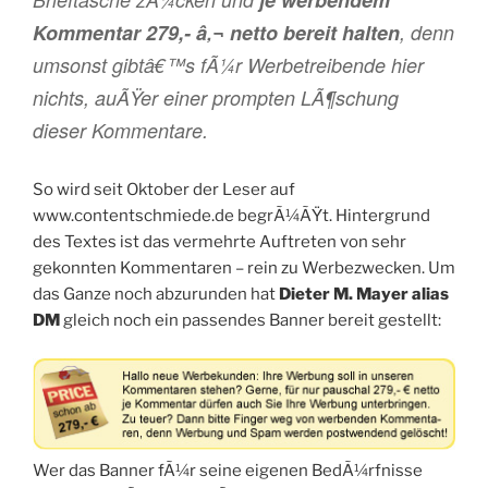
je werbendem
Kommentar 279,- â‚¬ netto bereit halten
, denn
umsonst gibtâ€™s fÃ¼r Werbetreibende hier
nichts, auÃŸer einer prompten LÃ¶schung
dieser Kommentare.
So wird seit Oktober der Leser auf
www.contentschmiede.de begrÃ¼ÃŸt. Hintergrund
des Textes ist das vermehrte Auftreten von sehr
gekonnten Kommentaren – rein zu Werbezwecken. Um
das Ganze noch abzurunden hat
Dieter M. Mayer alias
DM
gleich noch ein passendes Banner bereit gestellt:
Wer das Banner fÃ¼r seine eigenen BedÃ¼rfnisse