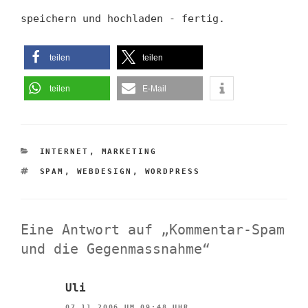
speichern und hochladen - fertig.
teilen
teilen
teilen
E-Mail
KATEGORIEN
INTERNET
,
MARKETING
SCHLAGWÖRTER
SPAM
,
WEBDESIGN
,
WORDPRESS
Eine Antwort auf „Kommentar-Spam
und die Gegenmassnahme“
Uli
07.11.2006 UM 09:48 UHR