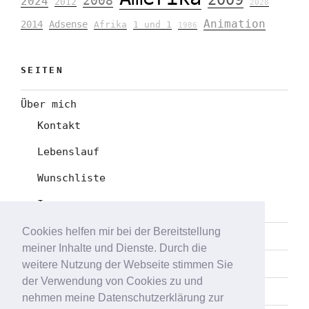
2008
2024
2012
2028
Animation
2014
Adsense
Afrika
1 und 1
1986
SEITEN
Über mich
Kontakt
Lebenslauf
Wunschliste
Impressum
Cookies helfen mir bei der Bereitstellung
Datenschutz
meiner Inhalte und Dienste. Durch die
Tag-Liste
weitere Nutzung der Webseite stimmen Sie
der Verwendung von Cookies zu und
Sitemap
nehmen meine Datenschutzerklärung zur