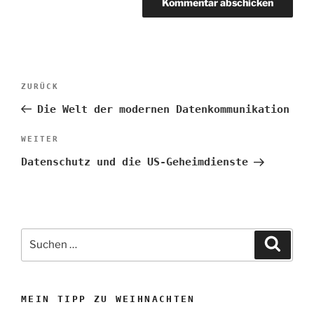
Beitragsnavigation
Vorheriger
ZURÜCK
Beitrag
Die Welt der modernen Datenkommunikation
Nächster
WEITER
Beitrag
Datenschutz und die US-Geheimdienste
Suchen
Suche
nach:
MEIN TIPP ZU WEIHNACHTEN