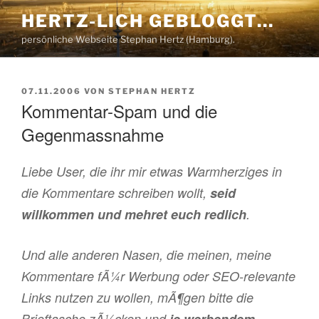
Zum
HERTZ-LICH GEBLOGGT…
Inhalt
persönliche Webseite Stephan Hertz (Hamburg).
springen
VERÖFFENTLICHT
07.11.2006
VON
STEPHAN HERTZ
AM
Kommentar-Spam und die
Gegenmassnahme
Liebe User, die ihr mir etwas Warmherziges in
die Kommentare schreiben wollt,
seid
willkommen und mehret euch redlich
.
Und alle anderen Nasen, die meinen, meine
Kommentare fÃ¼r Werbung oder SEO-relevante
Links nutzen zu wollen, mÃ¶gen bitte die
Brieftasche zÃ¼cken und