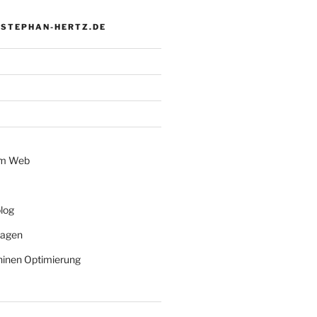
 STEPHAN-HERTZ.DE
im Web
log
lagen
inen Optimierung