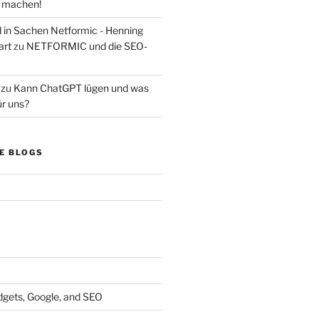
s machen!
d in Sachen Netformic - Henning
art
zu
NETFORMIC und die SEO-
zu
Kann ChatGPT lügen und was
ür uns?
E BLOGS
dgets, Google, and SEO