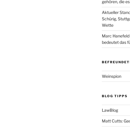
gehören, die e
Aktueller Stan
Schürig, Stuttg
Wette
Marc Hanefeld
bedeutet das f
BEFREUNDET
Weinspion
BLOG TIPPS
LawBlog
Matt Cutts: Ga