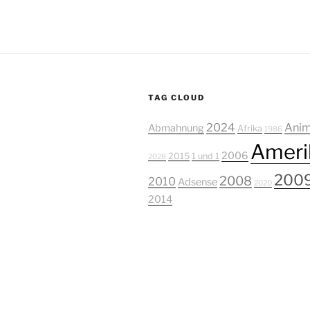
TAG CLOUD
2024
Anim
Abmahnung
Afrika
1986
Ameri
2006
2015
1 und 1
2028
200
2008
2010
Adsense
2020
2014