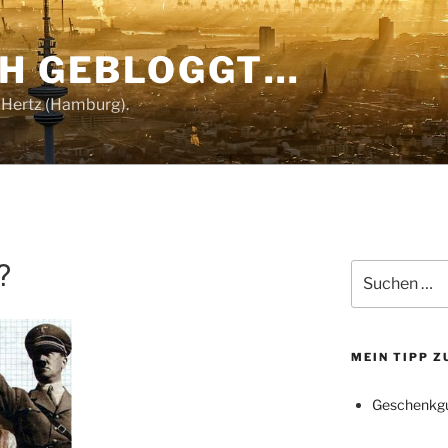
CH GEBLOGGT…
 Hertz (Hamburg).
?
Suchen
nach:
MEIN TIPP 
Geschenkgu