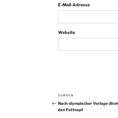
E-Mail-Adresse
Website
Beitragsnavigation
Vorheriger
ZURÜCK
Beitrag
Nach olympischer Vorlage direk
den Fettnapf