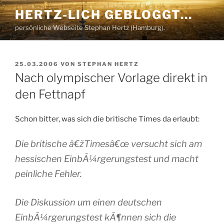
Zum
HERTZ-LICH GEBLOGGT…
Inhalt
persönliche Webseite Stephan Hertz (Hamburg).
springen
VERÖFFENTLICHT
25.03.2006
VON
STEPHAN HERTZ
AM
Nach olympischer Vorlage direkt in
den Fettnapf
Schon bitter, was sich die britische Times da erlaubt:
Die britische â€žTimesâ€œ versucht sich am
hessischen EinbÃ¼rgerungstest und macht
peinliche Fehler.
Die Diskussion um einen deutschen
EinbÃ¼rgerungstest kÃ¶nnen sich die