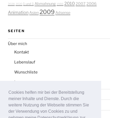
2010
Abmahnung
2007
2006
1 und 1
2028
2020
1986
2009
Animation
Asien
Adsense
SEITEN
Über mich
Kontakt
Lebenslauf
Wunschliste
Impressum
Cookies helfen mir bei der Bereitstellung
Datenschutz
meiner Inhalte und Dienste. Durch die
Tag-Liste
weitere Nutzung der Webseite stimmen Sie
der Verwendung von Cookies zu und
Sitemap
nehmen meine Datenschutzerklärung zur