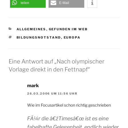
teilen
E-Mail
KATEGORIEN
ALLGEMEINES
,
GEFUNDEN IM WEB
SCHLAGWÖRTER
BILDUNGSNOTSTAND
,
EUROPA
Eine Antwort auf „Nach olympischer
Vorlage direkt in den Fettnapf“
mark
26.03.2006 UM 11:56 UHR
Wie im Focusartikel schon richtig geschrieben
FÃ¼r die â€žTimesâ€œ ist es eine
fabelhafte Gelegenheit, endlich wieder