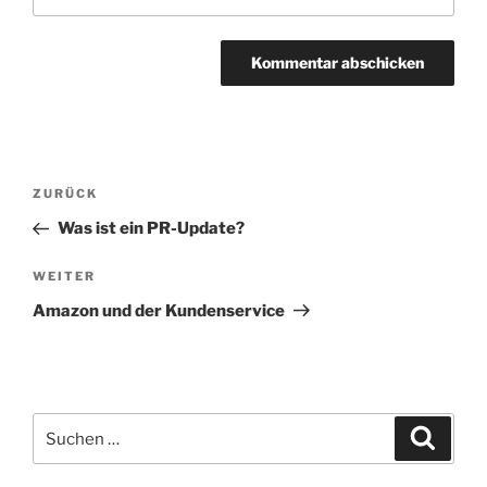
Beitragsnavigation
Vorheriger
ZURÜCK
Beitrag
Was ist ein PR-Update?
Nächster
WEITER
Beitrag
Amazon und der Kundenservice
Suchen
Suche
nach: