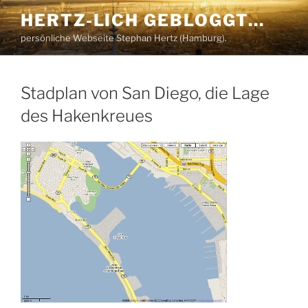
Zum
HERTZ-LICH GEBLOGGT…
Inhalt
persönliche Webseite Stephan Hertz (Hamburg).
springen
Stadplan von San Diego, die Lage
des Hakenkreues