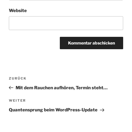
Website
Beitragsnavigation
Vorheriger
ZURÜCK
Beitrag
Mit dem Rauchen aufhören, Termin steht…
Nächster
WEITER
Beitrag
Quantensprung beim WordPress-Update