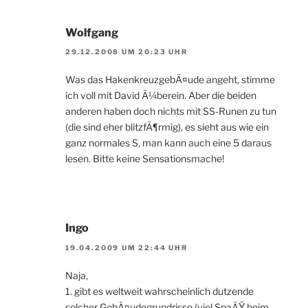
Wolfgang
29.12.2008 UM 20:23 UHR
Was das HakenkreuzgebÃ¤ude angeht, stimme
ich voll mit David Ã¼berein. Aber die beiden
anderen haben doch nichts mit SS-Runen zu tun
(die sind eher blitzfÃ¶rmig), es sieht aus wie ein
ganz normales S, man kann auch eine 5 daraus
lesen. Bitte keine Sensationsmache!
Ingo
19.04.2009 UM 22:44 UHR
Naja,
1. gibt es weltweit wahrscheinlich dutzende
solcher GebÃ¤udegrundrisse (viel SpaÃŸ beim