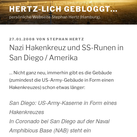
Zum
HERTZ-LICH GEBLOGGT…
Inhalt
persönliche Webseite Stephan Hertz (Hamburg).
springen
VERÖFFENTLICHT
27.01.2008
VON
STEPHAN HERTZ
AM
Nazi Hakenkreuz und SS-Runen in
San Diego / Amerika
… Nicht ganz neu, immerhin gibt es die Gebäude
(zumindest die US-Army-Gebäude in Form einen
Hakenkreuzes) schon etwas länger:
San Diego: US-Army-Kaserne in Form eines
Hakenkreuzes
In Coronado bei San Diego auf der Naval
Amphibious Base (NAB) steht ein