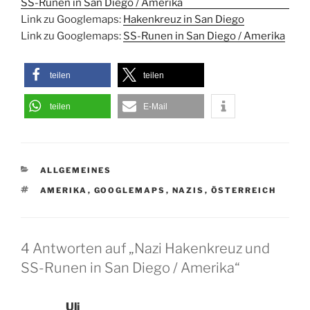
Link zu Googlemaps:
Hakenkreuz in San Diego
Link zu Googlemaps:
SS-Runen in San Diego / Amerika
teilen
teilen
teilen
E-Mail
KATEGORIEN
ALLGEMEINES
SCHLAGWÖRTER
AMERIKA
,
GOOGLEMAPS
,
NAZIS
,
ÖSTERREICH
4 Antworten auf „Nazi Hakenkreuz und
SS-Runen in San Diego / Amerika“
Uli