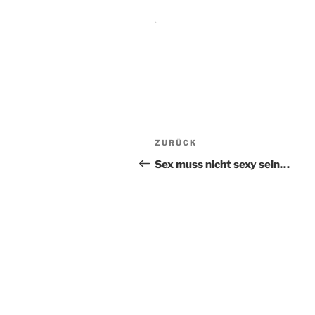
Beitragsnavigation
Vorheriger
ZURÜCK
Beitrag
Sex muss nicht sexy sein…