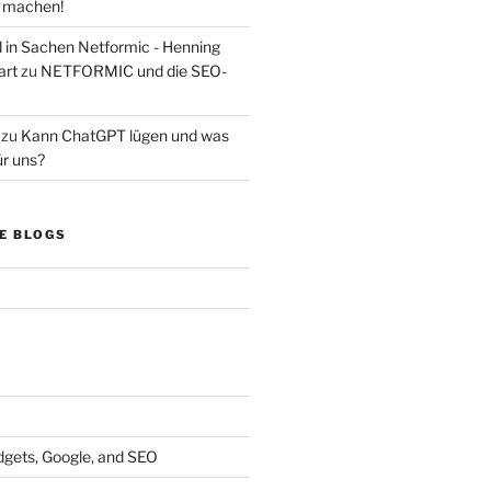
s machen!
d in Sachen Netformic - Henning
art
zu
NETFORMIC und die SEO-
zu
Kann ChatGPT lügen und was
ür uns?
E BLOGS
dgets, Google, and SEO