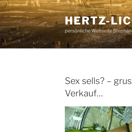
Zum
Inhalt
HERTZ-LI
springen
persönliche Webseite Stephan
Sex sells? – grus
Verkauf…