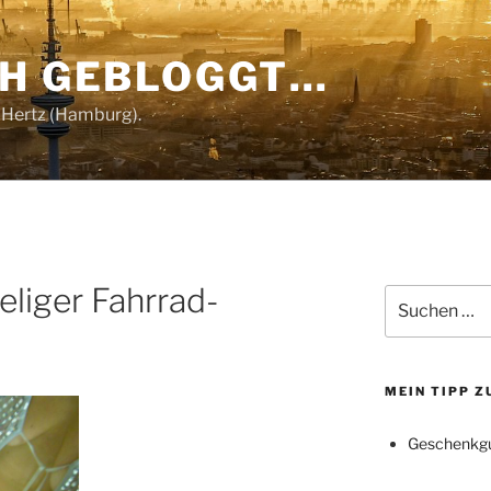
CH GEBLOGGT…
 Hertz (Hamburg).
eliger Fahrrad-
Suchen
nach:
MEIN TIPP 
Geschenkgu