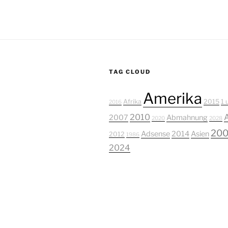
TAG CLOUD
Amerika
Afrika
2015
1 
2016
2010
2007
Abmahnung
2020
2028
20
Adsense
2014
Asien
2012
1986
2024