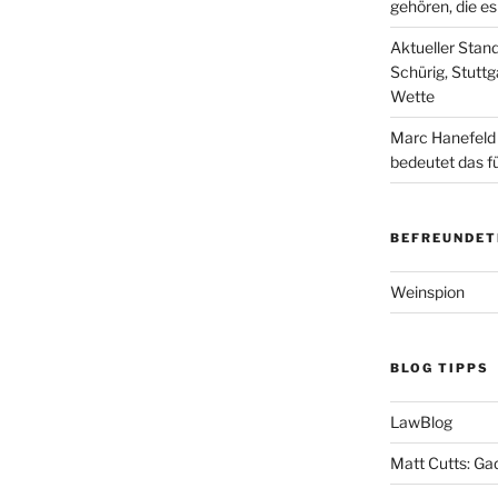
gehören, die e
Aktueller Stan
Schürig, Stuttg
Wette
Marc Hanefeld
bedeutet das f
BEFREUNDET
Weinspion
BLOG TIPPS
LawBlog
Matt Cutts: Ga