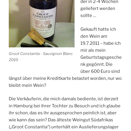
der in 2-4 Wochen
geliefert werden
sollte …
Gekauft hatte ich
den Wein am
19.7.2011 – habe ich
mir als mein
Groot Constantia - Sauvignon Blanc
Geburtstagsgesche
2010
nk gegönnt. Die
über 600 Euro sind
längst über meine Kreditkarte belastet worden, nur wo
bleibt mein Wein?
Die Verkäuferin, die mich damals bediente, ist derzeit
in Hamburg bei ihrer Tochter zu Besuch und ich glaube
ihr schon, das es ihr ausgesprochen peinlich ist, aber
wie kann das sein? Das älteste Weingut Südafrikas
(„Groot Constantia“) unterhält ein Auslieferungslager