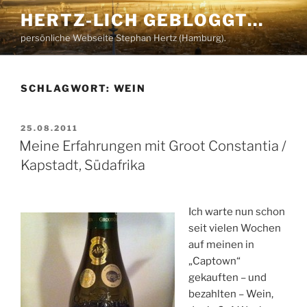
Zum
HERTZ-LICH GEBLOGGT…
Inhalt
persönliche Webseite Stephan Hertz (Hamburg).
springen
SCHLAGWORT:
WEIN
VERÖFFENTLICHT
25.08.2011
AM
Meine Erfahrungen mit Groot Constantia /
Kapstadt, Südafrika
Ich warte nun schon
seit vielen Wochen
auf meinen in
„Captown“
gekauften – und
bezahlten – Wein,