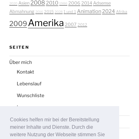
2008
2010
Asien
2006
2014
Adsense
2020
1986
Animation
2024
Abmahnung
2015
1 und 1
Afrika
2016
2028
Amerika
2009
2007
2012
SEITEN
Über mich
Kontakt
Lebenslauf
Wunschliste
Impressum
Cookies helfen mir bei der Bereitstellung
Datenschutz
meiner Inhalte und Dienste. Durch die
Tag-Liste
weitere Nutzung der Webseite stimmen Sie