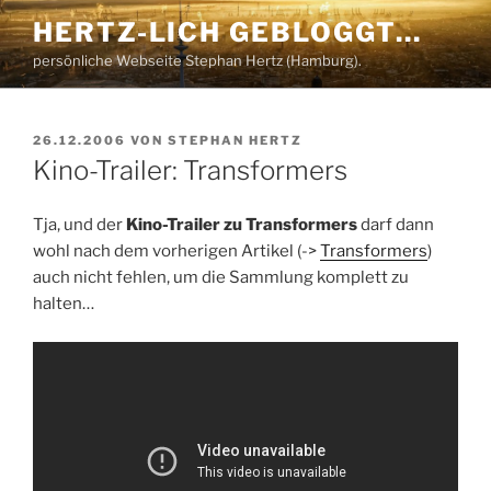
Zum
HERTZ-LICH GEBLOGGT…
Inhalt
persönliche Webseite Stephan Hertz (Hamburg).
springen
VERÖFFENTLICHT
26.12.2006
VON
STEPHAN HERTZ
AM
Kino-Trailer: Transformers
Tja, und der
Kino-Trailer zu Transformers
darf dann
wohl nach dem vorherigen Artikel (->
Transformers
)
auch nicht fehlen, um die Sammlung komplett zu
halten…