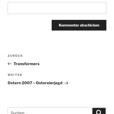
Beitragsnavigation
Vorheriger
ZURÜCK
Beitrag
Transformers
Nächster
WEITER
Beitrag
Ostern 2007 – Ostereierjagd
Suchen
Suche