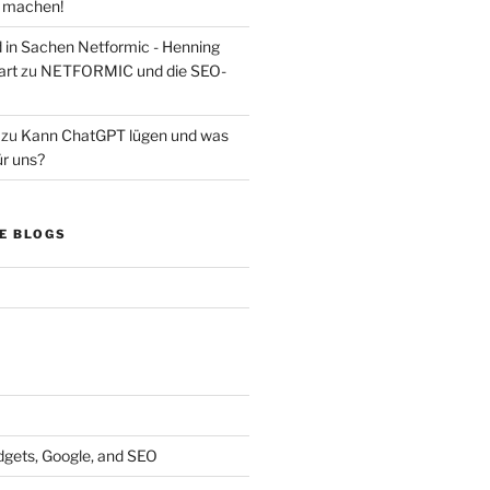
s machen!
d in Sachen Netformic - Henning
art
zu
NETFORMIC und die SEO-
zu
Kann ChatGPT lügen und was
ür uns?
E BLOGS
dgets, Google, and SEO