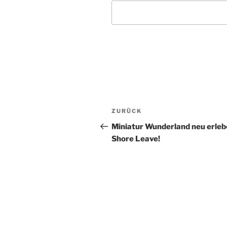
Beitragsnavigation
Vorheriger
ZURÜCK
Beitrag
Miniatur Wunderland neu erleb
Shore Leave!