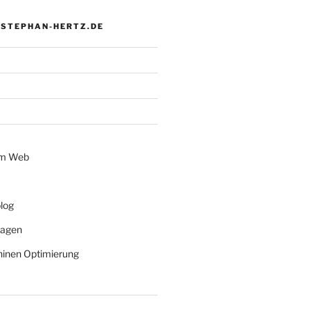
 STEPHAN-HERTZ.DE
im Web
log
lagen
inen Optimierung