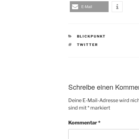
E-Mail
KATEGORIEN
BLICKPUNKT
SCHLAGWÖRTER
TWITTER
Schreibe einen Komme
Deine E-Mail-Adresse wird nicht
sind mit
*
markiert
Kommentar
*