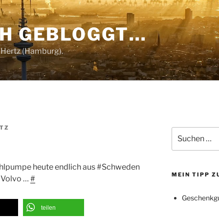
CH GEBLOGGT…
 Hertz (Hamburg).
RTZ
Suchen
nach:
ahlpumpe heute endlich aus #Schweden
MEIN TIPP 
#Volvo …
#
Geschenkgu
teilen