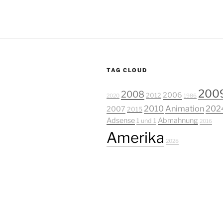
TAG CLOUD
200
2008
2006
2012
2020
1986
2010
Animation
202
2007
2015
Adsense
Abmahnung
1 und 1
2016
Amerika
2028