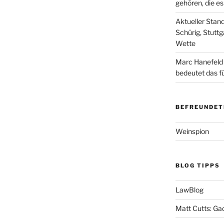
gehören, die e
Aktueller Stan
Schürig, Stuttg
Wette
Marc Hanefeld
bedeutet das f
BEFREUNDET
Weinspion
BLOG TIPPS
LawBlog
Matt Cutts: Ga