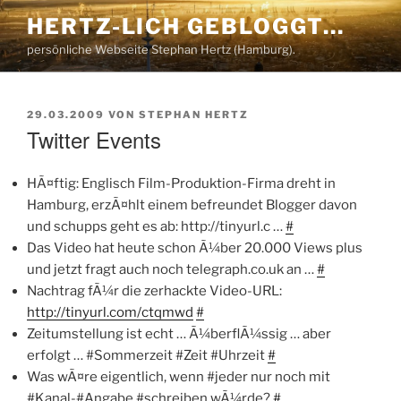
Zum
HERTZ-LICH GEBLOGGT…
Inhalt
persönliche Webseite Stephan Hertz (Hamburg).
springen
VERÖFFENTLICHT
29.03.2009
VON
STEPHAN HERTZ
AM
Twitter Events
HÃ¤ftig: Englisch Film-Produktion-Firma dreht in
Hamburg, erzÃ¤hlt einem befreundet Blogger davon
und schupps geht es ab: http://tinyurl.c …
#
Das Video hat heute schon Ã¼ber 20.000 Views plus
und jetzt fragt auch noch telegraph.co.uk an …
#
Nachtrag fÃ¼r die zerhackte Video-URL:
http://tinyurl.com/ctqmwd
#
Zeitumstellung ist echt … Ã¼berflÃ¼ssig … aber
erfolgt … #Sommerzeit #Zeit #Uhrzeit
#
Was wÃ¤re eigentlich, wenn #jeder nur noch mit
#Kanal-#Angabe #schreiben wÃ¼rde?
#