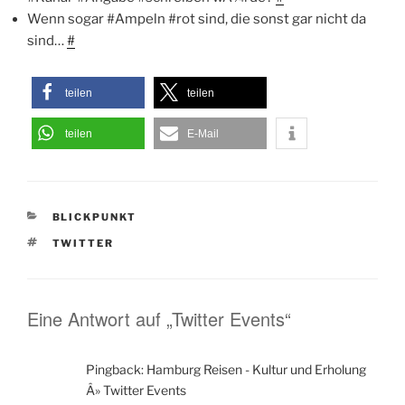
Wenn sogar #Ampeln #rot sind, die sonst gar nicht da
sind…
#
teilen
teilen
teilen
E-Mail
KATEGORIEN
BLICKPUNKT
SCHLAGWÖRTER
TWITTER
Eine Antwort auf „Twitter Events“
Pingback: Hamburg Reisen - Kultur und Erholung
Â» Twitter Events