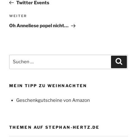
Beitrag
Twitter Events
Nächster
WEITER
Beitrag
Oh Anneliese popel nicht…
Suchen
Suche
nach:
MEIN TIPP ZU WEIHNACHTEN
Geschenkgutscheine von Amazon
THEMEN AUF STEPHAN-HERTZ.DE