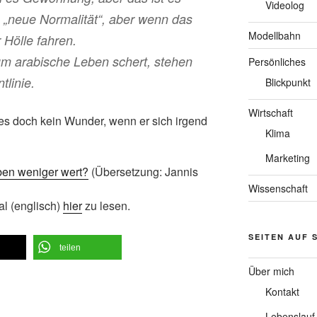
Videolog
s „neue Normalität“, aber wenn das
Modellbahn
r Hölle fahren.
t um arabische Leben schert, stehen
Persönliches
tlinie.
Blickpunkt
Wirtschaft
es doch kein Wunder, wenn er sich irgend
Klima
Marketing
ben weniger wert?
(Übersetzung: Jannis
Wissenschaft
al (englisch)
hier
zu lesen.
SEITEN AUF 
teilen
Über mich
Kontakt
Lebenslauf