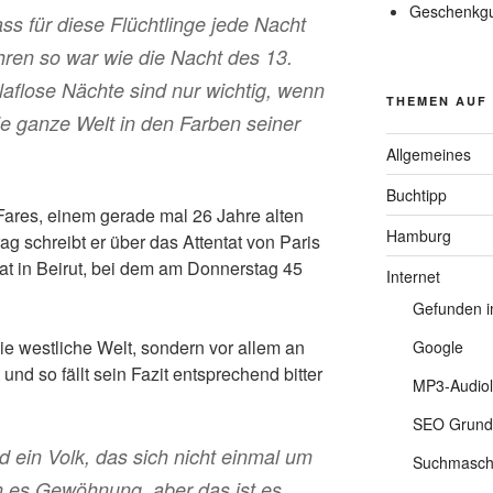
Geschenkgu
s für diese Flüchtlinge jede Nacht
ren so war wie die Nacht des 13.
laflose Nächte sind nur wichtig, wenn
THEMEN AUF
ie ganze Welt in den Farben seiner
Allgemeines
Buchtipp
ares, einem gerade mal 26 Jahre alten
Hamburg
rag schreibt er über das Attentat von Paris
t in Beirut, bei dem am Donnerstag 45
Internet
Gefunden 
die westliche Welt, sondern vor allem an
Google
und so fällt sein Fazit entsprechend bitter
MP3-Audio
SEO Grund
nd ein Volk, das sich nicht einmal um
Suchmaschi
en es Gewöhnung, aber das ist es