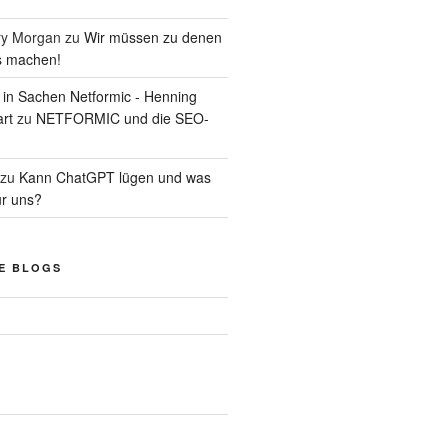
ry Morgan
zu
Wir müssen zu denen
s machen!
d in Sachen Netformic - Henning
art
zu
NETFORMIC und die SEO-
zu
Kann ChatGPT lügen und was
ür uns?
E BLOGS