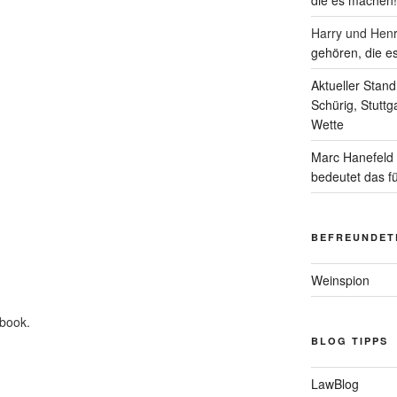
die es machen!
Harry und Hen
gehören, die e
Aktueller Stan
Schürig, Stuttg
Wette
Marc Hanefeld
bedeutet das f
BEFREUNDET
Weinspion
ebook.
BLOG TIPPS
LawBlog