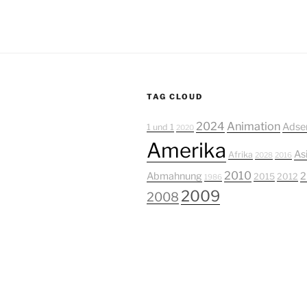
TAG CLOUD
2024
Animation
Adse
1 und 1
2020
Amerika
As
Afrika
2028
2016
2010
Abmahnung
2
2015
2012
1986
2009
2008