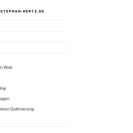
 STEPHAN-HERTZ.DE
im Web
log
lagen
inen Optimierung