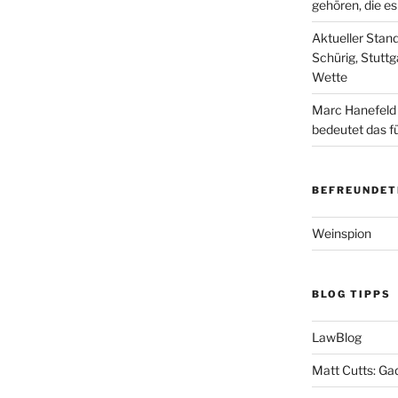
gehören, die e
Aktueller Stan
Schürig, Stuttg
Wette
Marc Hanefeld
bedeutet das f
BEFREUNDET
Weinspion
BLOG TIPPS
LawBlog
Matt Cutts: Ga