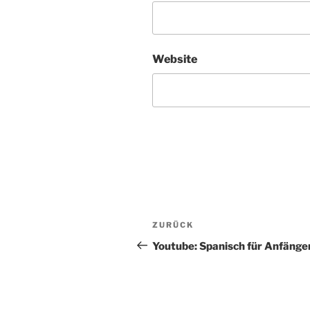
Website
Beitragsnavigation
Vorheriger
ZURÜCK
Beitrag
Youtube: Spanisch für Anfäng