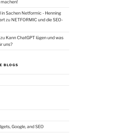
s machen!
d in Sachen Netformic - Henning
art
zu
NETFORMIC und die SEO-
zu
Kann ChatGPT lügen und was
ür uns?
E BLOGS
dgets, Google, and SEO