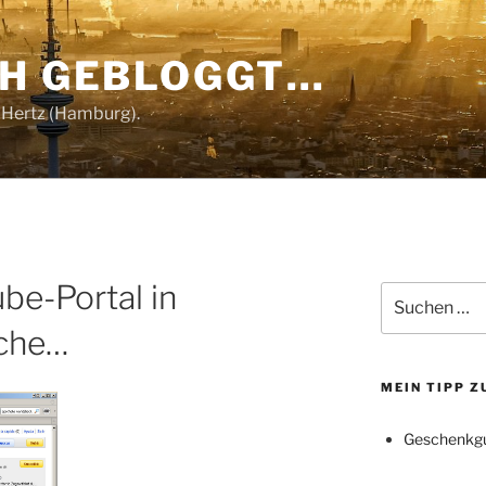
CH GEBLOGGT…
 Hertz (Hamburg).
be-Portal in
Suchen
nach:
ache…
MEIN TIPP 
Geschenkgu