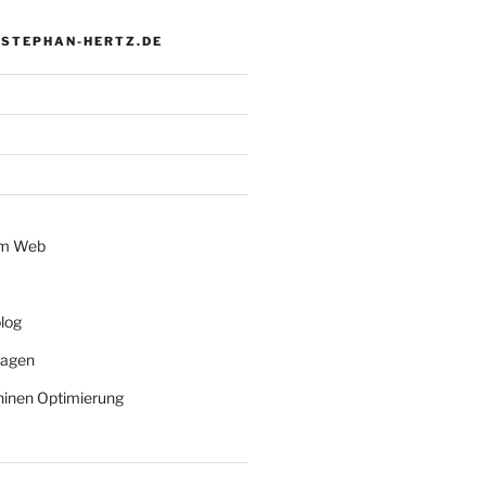
 STEPHAN-HERTZ.DE
im Web
log
lagen
inen Optimierung