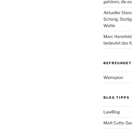
gehören, die e
Aktueller Stan
Schürig, Stuttg
Wette
Marc Hanefeld
bedeutet das f
BEFREUNDET
Weinspion
BLOG TIPPS
LawBlog
Matt Cutts: Ga