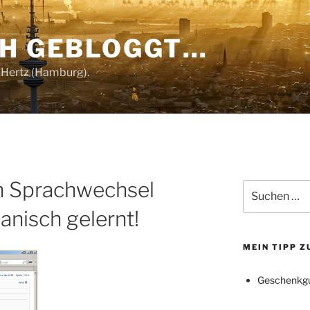
CH GEBLOGGT…
 Hertz (Hamburg).
in Sprachwechsel
Suchen
nach:
anisch gelernt!
MEIN TIPP 
Geschenkgu