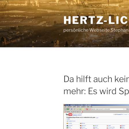
Zum
Inhalt
HERTZ-LI
springen
persönliche Webseite Stephan
Da hilft auch ke
mehr: Es wird Sp