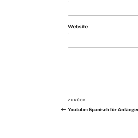
Website
Beitragsnavigation
Vorheriger
ZURÜCK
Beitrag
Youtube: Spanisch für Anfäng