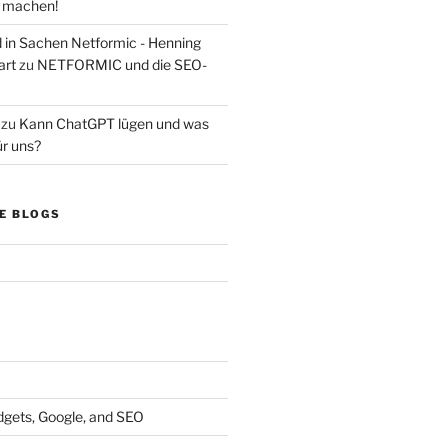
s machen!
d in Sachen Netformic - Henning
art
zu
NETFORMIC und die SEO-
zu
Kann ChatGPT lügen und was
ür uns?
E BLOGS
dgets, Google, and SEO