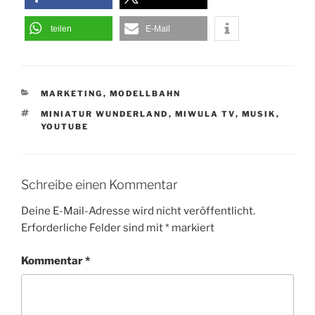
teilen
E-Mail
KATEGORIEN
MARKETING
,
MODELLBAHN
SCHLAGWÖRTER
MINIATUR WUNDERLAND
,
MIWULA TV
,
MUSIK
,
YOUTUBE
Schreibe einen Kommentar
Deine E-Mail-Adresse wird nicht veröffentlicht.
Erforderliche Felder sind mit
*
markiert
Kommentar
*