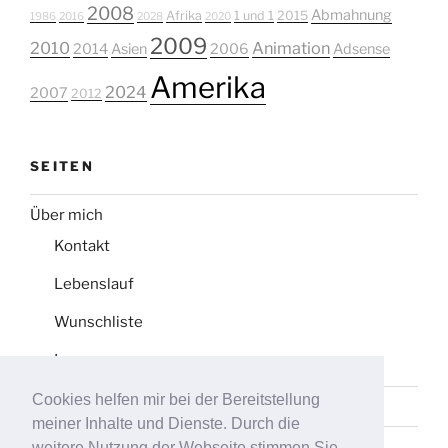
2008
Abmahnung
Afrika
1 und 1
2015
1986
2016
2028
2020
2009
2010
Animation
2014
Asien
2006
Adsense
Amerika
2024
2007
2012
SEITEN
Über mich
Kontakt
Lebenslauf
Wunschliste
Impressum
Cookies helfen mir bei der Bereitstellung
Datenschutz
meiner Inhalte und Dienste. Durch die
Tag-Liste
weitere Nutzung der Webseite stimmen Sie