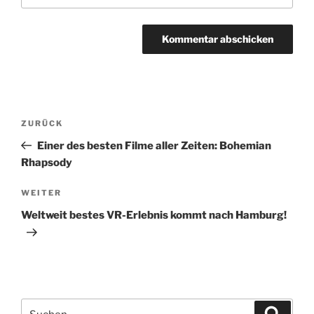
Beitragsnavigation
Vorheriger
ZURÜCK
Beitrag
Einer des besten Filme aller Zeiten: Bohemian
Rhapsody
Nächster
WEITER
Beitrag
Weltweit bestes VR-Erlebnis kommt nach Hamburg!
Suchen
Suche