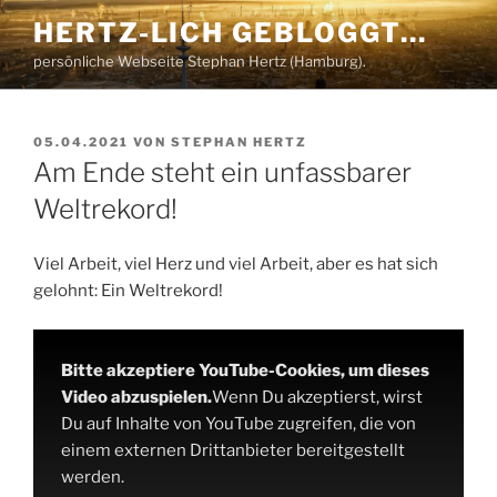
Zum
HERTZ-LICH GEBLOGGT…
Inhalt
persönliche Webseite Stephan Hertz (Hamburg).
springen
VERÖFFENTLICHT
05.04.2021
VON
STEPHAN HERTZ
AM
Am Ende steht ein unfassbarer
Weltrekord!
Viel Arbeit, viel Herz und viel Arbeit, aber es hat sich
gelohnt: Ein Weltrekord!
Bitte akzeptiere YouTube-Cookies, um dieses
Video abzuspielen.
Wenn Du akzeptierst, wirst
Du auf Inhalte von YouTube zugreifen, die von
einem externen Drittanbieter bereitgestellt
werden.