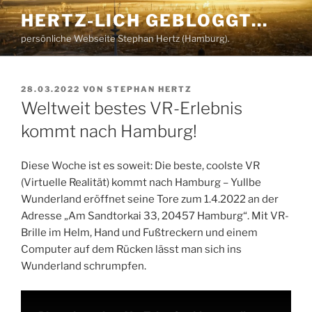
Zum
HERTZ-LICH GEBLOGGT…
Inhalt
persönliche Webseite Stephan Hertz (Hamburg).
springen
VERÖFFENTLICHT
28.03.2022
VON
STEPHAN HERTZ
AM
Weltweit bestes VR-Erlebnis
kommt nach Hamburg!
Diese Woche ist es soweit: Die beste, coolste VR
(Virtuelle Realität) kommt nach Hamburg – Yullbe
Wunderland eröffnet seine Tore zum 1.4.2022 an der
Adresse „Am Sandtorkai 33, 20457 Hamburg“. Mit VR-
Brille im Helm, Hand und Fußtreckern und einem
Computer auf dem Rücken lässt man sich ins
Wunderland schrumpfen.