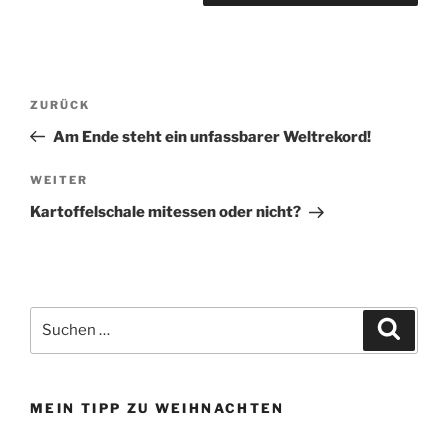
Beitragsnavigation
Vorheriger
ZURÜCK
Beitrag
Am Ende steht ein unfassbarer Weltrekord!
Nächster
WEITER
Beitrag
Kartoffelschale mitessen oder nicht?
Suchen
Suche
nach:
MEIN TIPP ZU WEIHNACHTEN