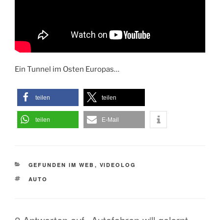
Ein Tunnel im Osten Europas…
teilen
teilen
teilen
E-Mail
KATEGORIEN
GEFUNDEN IM WEB
,
VIDEOLOG
SCHLAGWÖRTER
AUTO