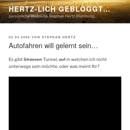
Zum
HERTZ-LICH GEBLOGGT…
Inhalt
persönliche Webseite Stephan Hertz (Hamburg).
springen
VERÖFFENTLICHT
02.04.2006
VON
STEPHAN HERTZ
AM
Autofahren will gelernt sein…
Es gibt
Strassen
Tunnel,
auf
in welchen ich nicht
unterwegs sein möchte, oder was meint Ihr?