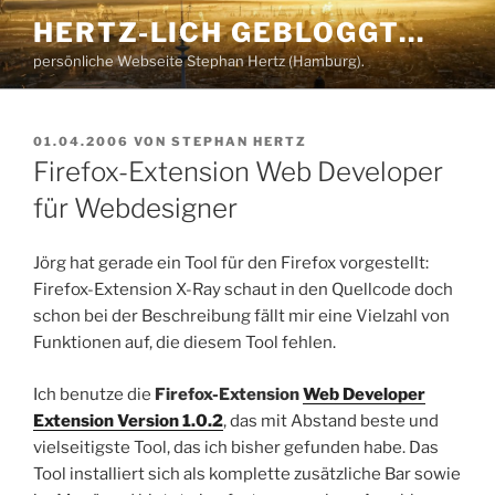
Zum
HERTZ-LICH GEBLOGGT…
Inhalt
persönliche Webseite Stephan Hertz (Hamburg).
springen
VERÖFFENTLICHT
01.04.2006
VON
STEPHAN HERTZ
AM
Firefox-Extension Web Developer
für Webdesigner
Jörg hat gerade ein Tool für den Firefox vorgestellt:
Firefox-Extension X-Ray schaut in den Quellcode doch
schon bei der Beschreibung fällt mir eine Vielzahl von
Funktionen auf, die diesem Tool fehlen.
Ich benutze die
Firefox-Extension
Web Developer
Extension Version 1.0.2
, das mit Abstand beste und
vielseitigste Tool, das ich bisher gefunden habe. Das
Tool installiert sich als komplette zusätzliche Bar sowie