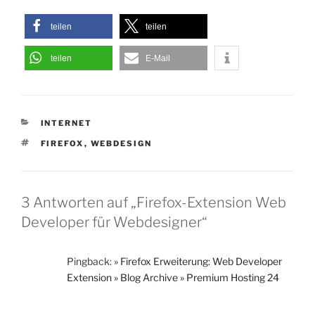
teilen
teilen
teilen
E-Mail
KATEGORIEN
INTERNET
SCHLAGWÖRTER
FIREFOX
,
WEBDESIGN
3 Antworten auf „Firefox-Extension Web
Developer für Webdesigner“
Pingback:
» Firefox Erweiterung: Web Developer
Extension » Blog Archive » Premium Hosting 24