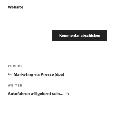
Website
Beitragsnavigation
Vorheriger
ZURÜCK
Beitrag
Marketing via Presse (dpa)
Nächster
WEITER
Beitrag
Autofahren will gelernt sein…