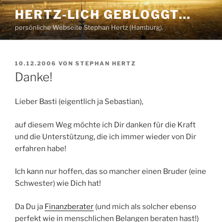
Zum
HERTZ-LICH GEBLOGGT…
Inhalt
persönliche Webseite Stephan Hertz (Hamburg).
springen
VERÖFFENTLICHT
10.12.2006
VON
STEPHAN HERTZ
AM
Danke!
Lieber Basti (eigentlich ja Sebastian),
auf diesem Weg möchte ich Dir danken für die Kraft
und die Unterstützung, die ich immer wieder von Dir
erfahren habe!
Ich kann nur hoffen, das so mancher einen Bruder (eine
Schwester) wie Dich hat!
Da Du ja
Finanzberater
(und mich als solcher ebenso
perfekt wie in menschlichen Belangen beraten hast!)