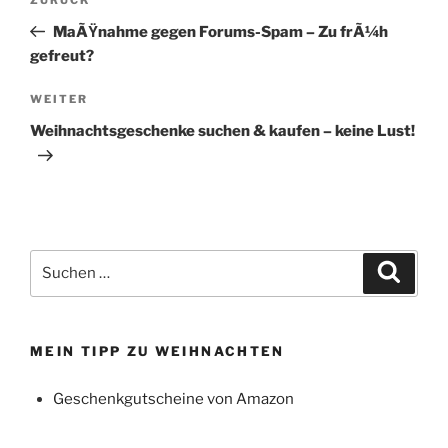
Vorheriger
Beitrag
MaÃŸnahme gegen Forums-Spam – Zu frÃ¼h
gefreut?
Nächster
WEITER
Beitrag
Weihnachtsgeschenke suchen & kaufen – keine Lust!
Suchen
Suche
nach:
MEIN TIPP ZU WEIHNACHTEN
Geschenkgutscheine von Amazon