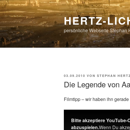
Zum
Inhalt
HERTZ-LI
springen
persönliche Webseite Stephan 
VERÖFFENTLICHT
03.09.2010
VON
STEPHAN HERT
AM
Die Legende von A
Filmtipp – wir haben ihn gerad
Bitte akzeptiere YouTube-
abzuspielen.
Wenn Du akzept