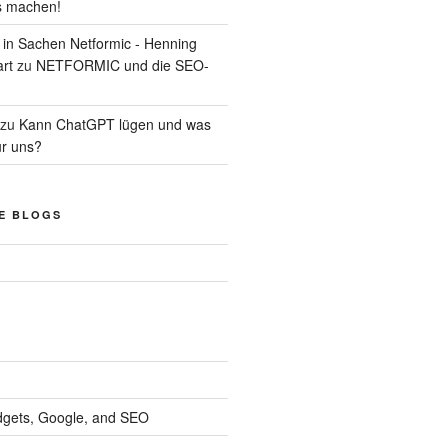
s machen!
d in Sachen Netformic - Henning
art
zu
NETFORMIC und die SEO-
zu
Kann ChatGPT lügen und was
ür uns?
E BLOGS
dgets, Google, and SEO